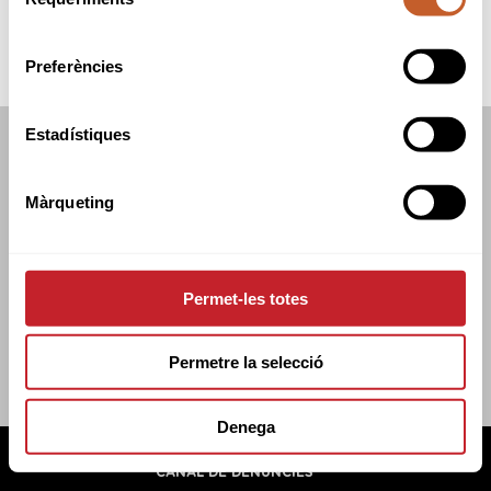
de
consentiment
Preferències
Estadístiques
FEDERACIÓ CATALANA DE GOLF
C/TUSET 32, 8ÈNA PLANTA. 08006 BCN
Màrqueting
+34 934 145 262
CATGOLF@CATGOLF.COM
Permet-les totes
Permetre la selecció
Denega
FEDERACIÓ CATALANA DE GOLF ©
2026
AVÍS LEGAL
POLÍTICA DE COOKIES
POLÍTICA DE PRIVADESA
CANAL DE DENÚNCIES