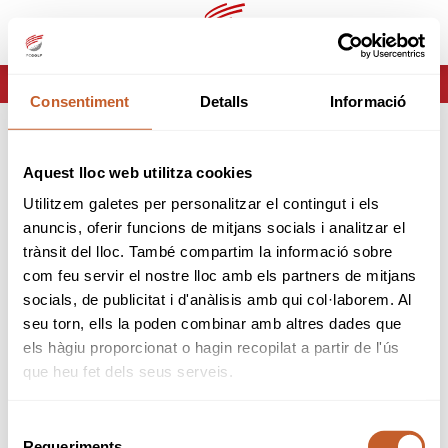
ca
es
HOME
ERROR-404
Consentiment
Detalls
Informació
ERROR 404
Aquest lloc web utilitza cookies
Página no encontrada
Utilitzem galetes per personalitzar el contingut i els
anuncis, oferir funcions de mitjans socials i analitzar el
Lo sentimos pero la página que estas buscando no
trànsit del lloc. També compartim la informació sobre
existe o ha cambiado.
com feu servir el nostre lloc amb els partners de mitjans
socials, de publicitat i d'anàlisis amb qui col·laborem. Al
tornar
seu torn, ells la poden combinar amb altres dades que
els hàgiu proporcionat o hagin recopilat a partir de l'ús
que heu fet dels seus serveis.
Selecció
Requeriments