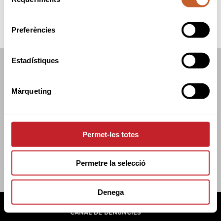
de
consentiment
Preferències
Estadístiques
FEDERACIÓ CATALANA DE GOLF
C/TUSET 32, 8ÈNA PLANTA. 08006 BCN
Màrqueting
+34 934 145 262
CATGOLF@CATGOLF.COM
Permet-les totes
Permetre la selecció
Denega
FEDERACIÓ CATALANA DE GOLF ©
2026
AVÍS LEGAL
POLÍTICA DE COOKIES
POLÍTICA DE PRIVADESA
CANAL DE DENÚNCIES