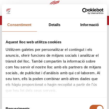
ca
es
HOME
ERROR-404
Consentiment
Detalls
Informació
ERROR 404
Aquest lloc web utilitza cookies
Página no encontrada
Utilitzem galetes per personalitzar el contingut i els
anuncis, oferir funcions de mitjans socials i analitzar el
Lo sentimos pero la página que estas buscando no
trànsit del lloc. També compartim la informació sobre
existe o ha cambiado.
com feu servir el nostre lloc amb els partners de mitjans
socials, de publicitat i d'anàlisis amb qui col·laborem. Al
tornar
seu torn, ells la poden combinar amb altres dades que
els hàgiu proporcionat o hagin recopilat a partir de l'ús
que heu fet dels seus serveis.
Selecció
Requeriments