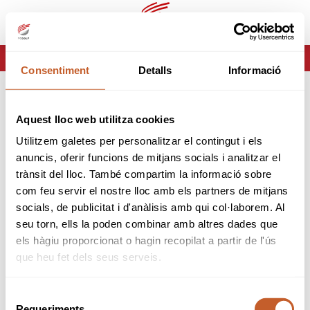
ca
es
HOME
ERROR-404
Consentiment
Detalls
Informació
ERROR 404
Aquest lloc web utilitza cookies
Página no encontrada
Utilitzem galetes per personalitzar el contingut i els
anuncis, oferir funcions de mitjans socials i analitzar el
Lo sentimos pero la página que estas buscando no
trànsit del lloc. També compartim la informació sobre
existe o ha cambiado.
com feu servir el nostre lloc amb els partners de mitjans
socials, de publicitat i d'anàlisis amb qui col·laborem. Al
tornar
seu torn, ells la poden combinar amb altres dades que
els hàgiu proporcionat o hagin recopilat a partir de l'ús
que heu fet dels seus serveis.
Selecció
Requeriments