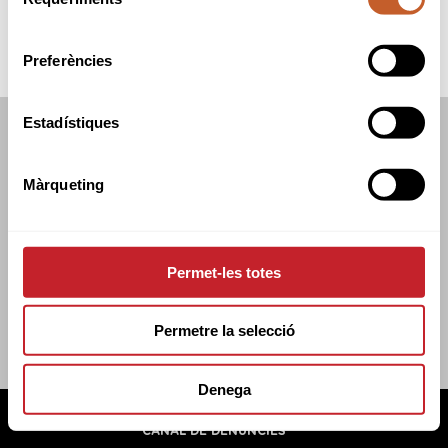
de
consentiment
Preferències
Estadístiques
FEDERACIÓ CATALANA DE GOLF
C/TUSET 32, 8ÈNA PLANTA. 08006 BCN
Màrqueting
+34 934 145 262
CATGOLF@CATGOLF.COM
Permet-les totes
Permetre la selecció
Denega
FEDERACIÓ CATALANA DE GOLF ©
2026
AVÍS LEGAL
POLÍTICA DE COOKIES
POLÍTICA DE PRIVADESA
CANAL DE DENÚNCIES