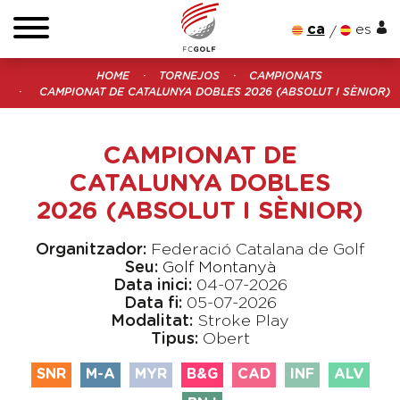
ca
es
HOME
TORNEJOS
CAMPIONATS
CAMPIONAT DE CATALUNYA DOBLES 2026 (ABSOLUT I SÈNIOR)
CAMPIONAT DE
CATALUNYA DOBLES
2026 (ABSOLUT I SÈNIOR)
Organitzador:
Federació Catalana de Golf
Seu:
Golf Montanyà
Data inici:
04-07-2026
Data fi:
05-07-2026
Modalitat:
Stroke Play
Tipus:
Obert
SNR
M-A
MYR
B&G
CAD
INF
ALV