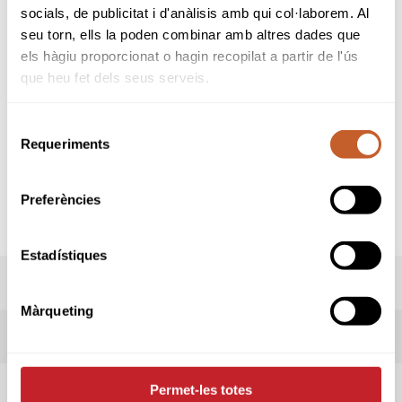
socials, de publicitat i d'anàlisis amb qui col·laborem. Al
seu torn, ells la poden combinar amb altres dades que
els hàgiu proporcionat o hagin recopilat a partir de l'ús
que heu fet dels seus serveis.
Selecció
Requeriments
de
consentiment
Preferències
Estadístiques
PREMIS
Màrqueting
RESULTATS
Permet-les totes
HORARI SORTIDES