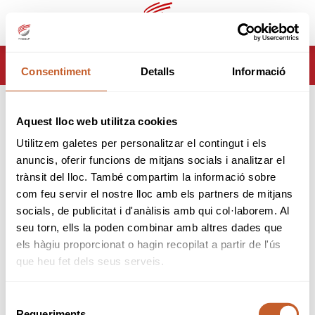
ca
es
HOME
TORNEJOS
CAMPIONATS
Consentiment
Detalls
Informació
CAMPIONAT DE CATALUNYA INTERCLUBS INFANTIL 2026
CAMPIONAT DE
Aquest lloc web utilitza cookies
CATALUNYA INTERCLUBS
Utilitzem galetes per personalitzar el contingut i els
anuncis, oferir funcions de mitjans socials i analitzar el
INFANTIL 2026
trànsit del lloc. També compartim la informació sobre
com feu servir el nostre lloc amb els partners de mitjans
Organitzador:
Federació Catalana de Golf
socials, de publicitat i d'anàlisis amb qui col·laborem. Al
Seu:
Club de Golf Sant Cugat
Data inici:
31-10-2026
seu torn, ells la poden combinar amb altres dades que
Data fi:
01-11-2026
els hàgiu proporcionat o hagin recopilat a partir de l'ús
Modalitat:
Fourball - Stableford
que heu fet dels seus serveis.
Tipus:
Obert
INF
ALV
BNJ
Selecció
Requeriments