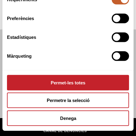
de
consentiment
Preferències
Estadístiques
FEDERACIÓ CATALANA DE GOLF
C/TUSET 32, 8ÈNA PLANTA. 08006 BCN
Màrqueting
+34 934 145 262
CATGOLF@CATGOLF.COM
Permet-les totes
Permetre la selecció
Denega
FEDERACIÓ CATALANA DE GOLF ©
2026
AVÍS LEGAL
POLÍTICA DE COOKIES
POLÍTICA DE PRIVADESA
CANAL DE DENÚNCIES