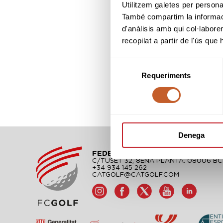
Utilitzem galetes per personali
També compartim la informació
d'anàlisis amb qui col·labore
recopilat a partir de l'ús que
Selecció
Requeriments
de
consentiment
Denega
FEDERACIÓ CATALANA DE GOLF
C/TUSET 32, 8ÈNA PLANTA. 08006 B
+34 934 145 262
CATGOLF@CATGOLF.COM