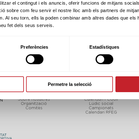
tzar el contingut i els anuncis, oferir funcions de mitjans socials i
 sobre com feu servir el nostre lloc amb els partners de mitjans 
m. Al seu torn, ells la poden combinar amb altres dades que els 
 heu fet dels seus serveis.
Preferències
Estadístiques
Permetre la selecció
FCGOLF
TORNEJOS
Sobre nosaltres
Calendari FCGolf
CN
Organització
Lúdic social
Comitès
Campionats
Calendari RFEG