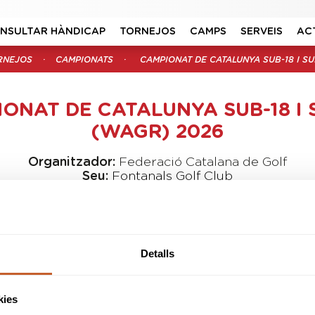
NSULTAR HÀNDICAP
TORNEJOS
CAMPS
SERVEIS
AC
RNEJOS
CAMPIONATS
CAMPIONAT DE CATALUNYA SUB-18 I SU
ONAT DE CATALUNYA SUB-18 I 
(WAGR) 2026
Organitzador:
Federació Catalana de Golf
Seu:
Fontanals Golf Club
Data inici:
02-10-2026
Data fi:
04-10-2026
Modalitat:
Stroke Play
Tipus:
Obert
Detalls
B&G
CAD
INF
ALV
kies