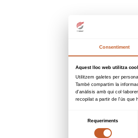
Consentiment
Aquest lloc web utilitza coo
Utilitzem galetes per personali
També compartim la informació
d'anàlisis amb qui col·labore
recopilat a partir de l'ús que
Selecció
Requeriments
de
consentiment