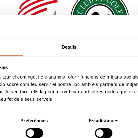
Detalls
kies
tzar el contingut i els anuncis, oferir funcions de mitjans socials i
 sobre com feu servir el nostre lloc amb els partners de mitjans 
m. Al seu torn, ells la poden combinar amb altres dades que els 
SPONSORS
 heu fet dels seus serveis.
Preferències
Estadístiques