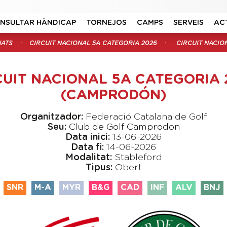
NSULTAR HÀNDICAP
TORNEJOS
CAMPS
SERVEIS
AC
ATS
CIRCUIT NACIONAL 5A CATEGORIA 2026
CIRCUIT NACIO
CUIT NACIONAL 5A CATEGORIA 
(CAMPRODÓN)
Organitzador:
Federació Catalana de Golf
Seu:
Club de Golf Camprodon
Data inici:
13-06-2026
Data fi:
14-06-2026
Modalitat:
Stableford
Tipus:
Obert
SNR
M-A
MYR
B&G
CAD
INF
ALV
BNJ