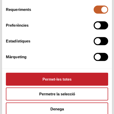
Selecció
Requeriments
de
consentiment
Preferències
Estadístiques
Màrqueting
PARTNERS
Permet-les totes
Permetre la selecció
Denega