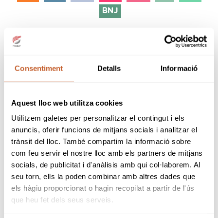
BNJ
Consentiment
Detalls
Informació
Aquest lloc web utilitza cookies
Utilitzem galetes per personalitzar el contingut i els
anuncis, oferir funcions de mitjans socials i analitzar el
trànsit del lloc. També compartim la informació sobre
com feu servir el nostre lloc amb els partners de mitjans
SPONSORS
socials, de publicitat i d'anàlisis amb qui col·laborem. Al
seu torn, ells la poden combinar amb altres dades que
els hàgiu proporcionat o hagin recopilat a partir de l'ús
que heu fet dels seus serveis.