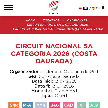
ca
es
HOME
TORNEJOS
CAMPIONATS
CIRCUIT NACIONAL 5A CATEGORIA 2026
CIRCUIT NACIONAL 5A CATEGORIA 2026 (COSTA DAURADA)
CIRCUIT NACIONAL 5A
CATEGORIA 2026 (COSTA
DAURADA)
Organitzador:
Federació Catalana de Golf
Seu:
Golf Costa Daurada
Data inici:
12-07-2026
Data fi:
12-07-2026
Modalitat:
Stableford
Tipus:
Obert
SNR
M-A
MYR
B&G
CAD
INF
ALV