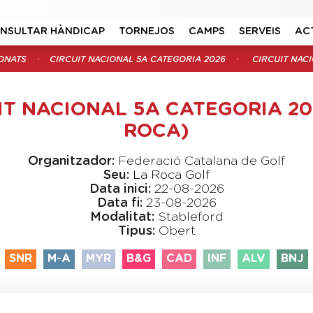
NSULTAR HÀNDICAP
TORNEJOS
CAMPS
SERVEIS
AC
ONATS
CIRCUIT NACIONAL 5A CATEGORIA 2026
CIRCUIT NACI
IT NACIONAL 5A CATEGORIA 20
ROCA)
Organitzador:
Federació Catalana de Golf
Seu:
La Roca Golf
Data inici:
22-08-2026
Data fi:
23-08-2026
Modalitat:
Stableford
Tipus:
Obert
SNR
M-A
MYR
B&G
CAD
INF
ALV
BNJ