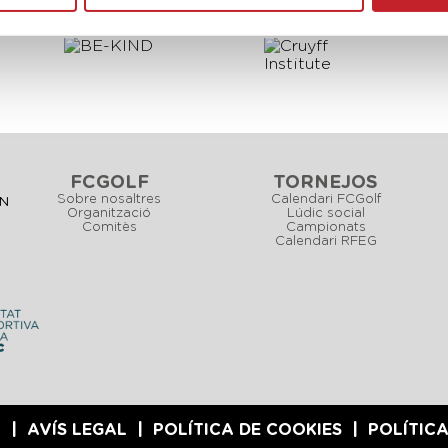
PARTNERS
FCGOLF
TORNEJOS
Sobre nosaltres
Calendari FCGolf
CN
Organització
Lúdic social
Comitès
Campionats
Calendari RFEG
6
AVÍS LEGAL
POLÍTICA DE COOKIES
POLÍTICA