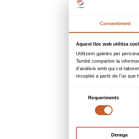
Consentiment
Aquest lloc web utilitza coo
Utilitzem galetes per personali
També compartim la informació
d'anàlisis amb qui col·labore
recopilat a partir de l'ús que
Selecció
Requeriments
de
consentiment
Denega