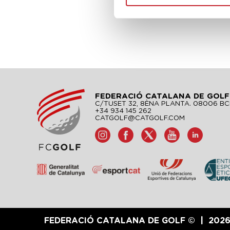
FEDERACIÓ CATALANA DE GOLF
C/TUSET 32, 8ÈNA PLANTA. 08006 B
+34 934 145 262
CATGOLF@CATGOLF.COM
FEDERACIÓ CATALANA DE GOLF ©
202