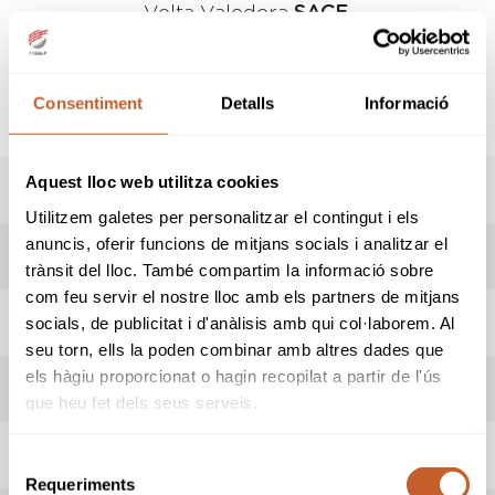
Volta Valedora
SACE
.
FEMENÍ
: Rec
LAKES
MASCULÍ
: Rec.
HILLS / RUINS
Consentiment
Detalls
Informació
Aquest lloc web utilitza cookies
PREMIS
Utilitzem galetes per personalitzar el contingut i els
anuncis, oferir funcions de mitjans socials i analitzar el
RESULTATS
trànsit del lloc. També compartim la informació sobre
com feu servir el nostre lloc amb els partners de mitjans
HORARI SORTIDES
socials, de publicitat i d'anàlisis amb qui col·laborem. Al
seu torn, ells la poden combinar amb altres dades que
els hàgiu proporcionat o hagin recopilat a partir de l'ús
ADMESOS/ES
que heu fet dels seus serveis.
INSCRIPCIONS
Selecció
Requeriments
de