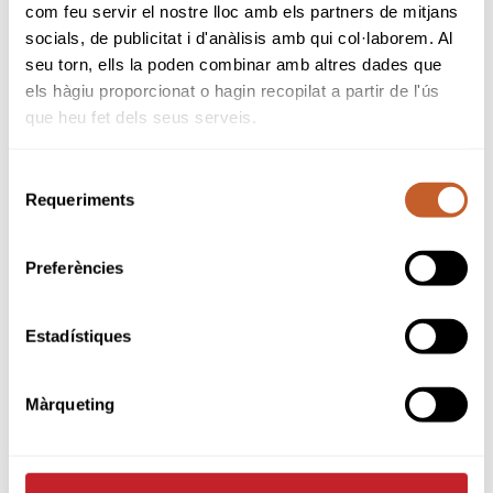
com feu servir el nostre lloc amb els partners de mitjans
secretaria@aravellgolfclub.com
o bé trucant
socials, de publicitat i d'anàlisis amb qui col·laborem. Al
al
973 360 066
.
seu torn, ells la poden combinar amb altres dades que
els hàgiu proporcionat o hagin recopilat a partir de l'ús
Finalment, la prova d'Infinitum es disputarà el
que heu fet dels seus serveis.
26 de juliol
al recorregut
Lakes
. Les inscripcions
estaran disponibles fins al
23 de juliol a les
23.59 h
i s'hauran de formalitzar exclusivament
Selecció
de manera telemàtica.
Requeriments
de
consentiment
Una nova oportunitat per sumar experiència
competitiva, compartir jornada amb altres
Preferències
golfistes i continuar gaudint del Circuit
Nacional de 5a Categoria en tres recorreguts
Estadístiques
de primer nivell.
Reglaments de les proves:
Màrqueting
Golf Costa Daurada
UGOLF Aravell Andorra
INFINITUM