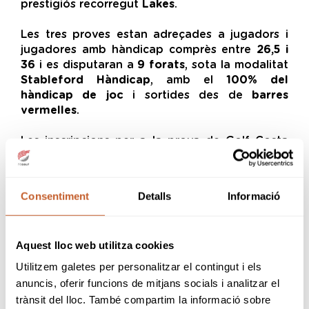
prestigiós recorregut
Lakes
.
Les tres proves estan adreçades a jugadors i
jugadores amb hàndicap comprès entre
26,5 i
36
i es disputaran a
9 forats
, sota la modalitat
Stableford Hàndicap
, amb el
100% del
hàndicap de joc
i sortides des de
barres
vermelles
.
Les inscripcions per a la prova de Golf Costa
Daurada romandran obertes fins al
9 de juliol
.
Per formalitzar la participació cal enviar un
correu electrònic a
Consentiment
Detalls
Informació
reservas@golfcostadaurada.com
, tot
confirmant posteriorment que la inscripció s'ha
registrat correctament. El green fee, de
25
Aquest lloc web utilitza cookies
euros
, s'abonarà el mateix dia de la competició.
Utilitzem galetes per personalitzar el contingut i els
Pel que fa a la prova d'UGOLF Aravell Andorra,
anuncis, oferir funcions de mitjans socials i analitzar el
les inscripcions es podran efectuar fins al
15 de
trànsit del lloc. També compartim la informació sobre
juliol
, mitjançant un correu electrònic a