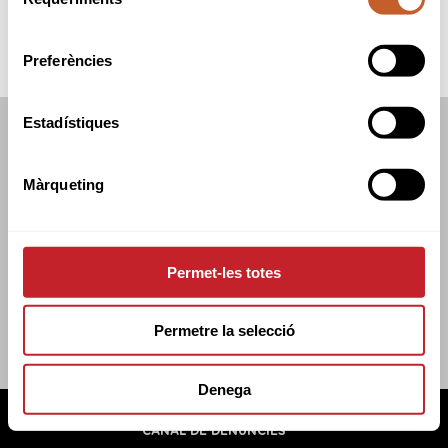
de
consentiment
Preferències
Estadístiques
FEDERACIÓ CATALANA DE GOLF
C/TUSET 32, 8ÈNA PLANTA. 08006 BCN
Màrqueting
+34 934 145 262
CATGOLF@CATGOLF.COM
Permet-les totes
Permetre la selecció
Denega
FEDERACIÓ CATALANA DE GOLF ©
2026
AVÍS LEGAL
POLÍTICA DE COOKIES
POLÍTICA DE PRIVADESA
CANAL DE DENÚNCIES