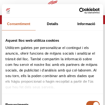
ca
es
HOME
ERROR-404
Consentiment
Detalls
Informació
ERROR 404
Aquest lloc web utilitza cookies
Página no encontrada
Utilitzem galetes per personalitzar el contingut i els
anuncis, oferir funcions de mitjans socials i analitzar el
Lo sentimos pero la página que estas buscando no
trànsit del lloc. També compartim la informació sobre
existe o ha cambiado.
com feu servir el nostre lloc amb els partners de mitjans
socials, de publicitat i d'anàlisis amb qui col·laborem. Al
tornar
seu torn, ells la poden combinar amb altres dades que
els hàgiu proporcionat o hagin recopilat a partir de l'ús
que heu fet dels seus serveis.
Selecció
Requeriments