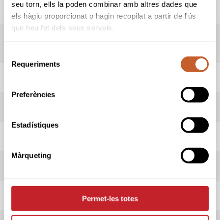
seu torn, ells la poden combinar amb altres dades que
LIVESCORING
els hàgiu proporcionat o hagin recopilat a partir de l'ús
que heu fet dels seus serveis.
POSICIÓN DE BANDERAS (PIN
POSITIONS)
Selecció
Requeriments
de
HORARIO SALIDAS
consentiment
Preferències
ADMITIDOS/AS
Estadístiques
INSCRIPCIONES
Màrqueting
INFORMACIÓN PRUEBA
REGLAS LOCALES
Permet-les totes