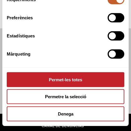
de
consentiment
Preferències
Estadístiques
FEDERACIÓN CATALANA DE GOLF
C/TUSET 32, 8A PLANTA. 08006 BCN
Màrqueting
+34 934 145 262
CATGOLF@CATGOLF.COM
Permet-les totes
Permetre la selecció
Denega
FEDERACIÓN CATALANA DE GOLF ©
2026
AVISO LEGAL
POLÍTICA DE COOKIES
POLÍTICA DE PRIVACIDAD
CANAL DE DENUNCIAS