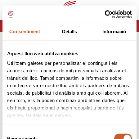
es
ca
HOME
ERROR-404
Consentiment
Detalls
Informació
ERROR 404
Aquest lloc web utilitza cookies
Página no encontrada
Utilitzem galetes per personalitzar el contingut i els
anuncis, oferir funcions de mitjans socials i analitzar el
Lo sentimos pero la página que estas buscando no
trànsit del lloc. També compartim la informació sobre
existe o ha cambiado.
com feu servir el nostre lloc amb els partners de mitjans
socials, de publicitat i d'anàlisis amb qui col·laborem. Al
volver
seu torn, ells la poden combinar amb altres dades que
els hàgiu proporcionat o hagin recopilat a partir de l'ús
que heu fet dels seus serveis.
Selecció
Requeriments