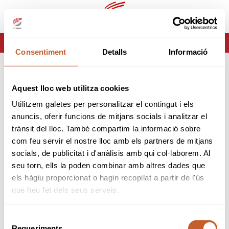
es
ca
HOME
ERROR-404
Consentiment
Detalls
Informació
ERROR 404
Aquest lloc web utilitza cookies
Página no encontrada
Utilitzem galetes per personalitzar el contingut i els
anuncis, oferir funcions de mitjans socials i analitzar el
Lo sentimos pero la página que estas buscando no
trànsit del lloc. També compartim la informació sobre
existe o ha cambiado.
com feu servir el nostre lloc amb els partners de mitjans
socials, de publicitat i d'anàlisis amb qui col·laborem. Al
volver
seu torn, ells la poden combinar amb altres dades que
els hàgiu proporcionat o hagin recopilat a partir de l'ús
que heu fet dels seus serveis.
Selecció
Requeriments