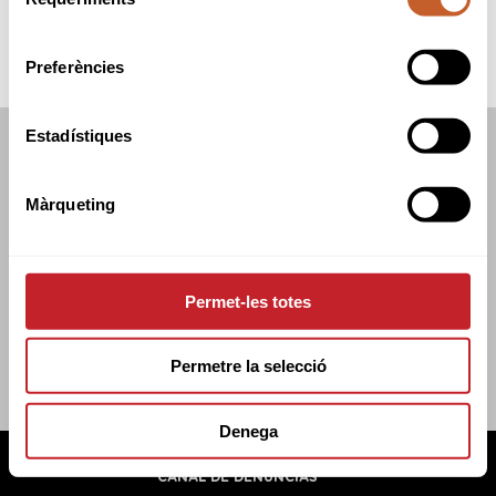
de
consentiment
Preferències
Estadístiques
FEDERACIÓN CATALANA DE GOLF
C/TUSET 32, 8A PLANTA. 08006 BCN
Màrqueting
+34 934 145 262
CATGOLF@CATGOLF.COM
Permet-les totes
Permetre la selecció
Denega
FEDERACIÓN CATALANA DE GOLF ©
2026
AVISO LEGAL
POLÍTICA DE COOKIES
POLÍTICA DE PRIVACIDAD
CANAL DE DENUNCIAS