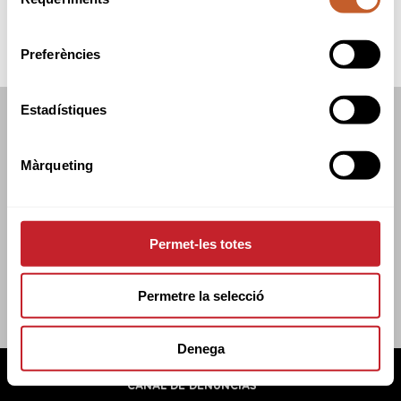
de
consentiment
Preferències
Estadístiques
FEDERACIÓN CATALANA DE GOLF
C/TUSET 32, 8A PLANTA. 08006 BCN
Màrqueting
+34 934 145 262
CATGOLF@CATGOLF.COM
Permet-les totes
Permetre la selecció
Denega
FEDERACIÓN CATALANA DE GOLF ©
2026
AVISO LEGAL
POLÍTICA DE COOKIES
POLÍTICA DE PRIVACIDAD
CANAL DE DENUNCIAS