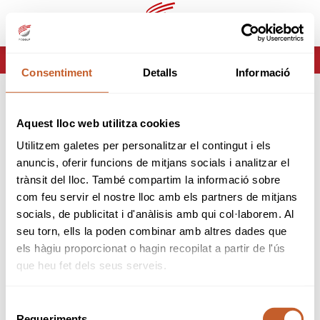
es
ca
HOME
ERROR-404
Consentiment
Detalls
Informació
ERROR 404
Aquest lloc web utilitza cookies
Página no encontrada
Utilitzem galetes per personalitzar el contingut i els
anuncis, oferir funcions de mitjans socials i analitzar el
Lo sentimos pero la página que estas buscando no
trànsit del lloc. També compartim la informació sobre
existe o ha cambiado.
com feu servir el nostre lloc amb els partners de mitjans
socials, de publicitat i d'anàlisis amb qui col·laborem. Al
volver
seu torn, ells la poden combinar amb altres dades que
els hàgiu proporcionat o hagin recopilat a partir de l'ús
que heu fet dels seus serveis.
Selecció
Requeriments