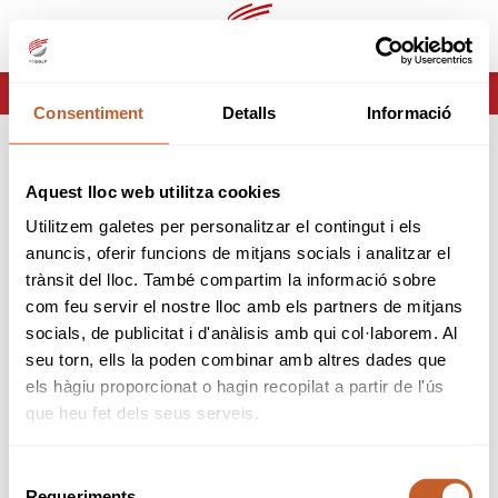
es
ca
HOME
ERROR-404
Consentiment
Detalls
Informació
ERROR 404
Aquest lloc web utilitza cookies
Página no encontrada
Utilitzem galetes per personalitzar el contingut i els
anuncis, oferir funcions de mitjans socials i analitzar el
Lo sentimos pero la página que estas buscando no
trànsit del lloc. També compartim la informació sobre
existe o ha cambiado.
com feu servir el nostre lloc amb els partners de mitjans
socials, de publicitat i d'anàlisis amb qui col·laborem. Al
volver
seu torn, ells la poden combinar amb altres dades que
els hàgiu proporcionat o hagin recopilat a partir de l'ús
que heu fet dels seus serveis.
Selecció
Requeriments