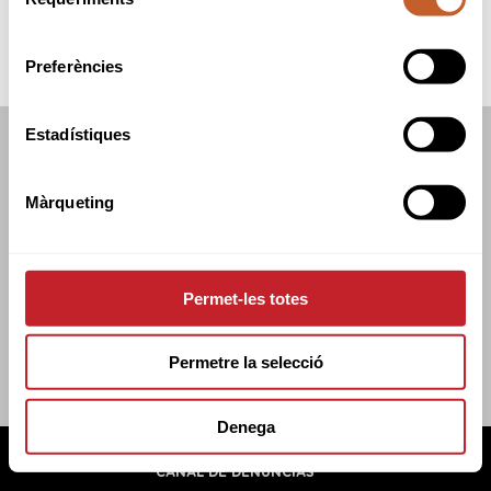
de
consentiment
Preferències
Estadístiques
FEDERACIÓN CATALANA DE GOLF
C/TUSET 32, 8A PLANTA. 08006 BCN
Màrqueting
+34 934 145 262
CATGOLF@CATGOLF.COM
Permet-les totes
Permetre la selecció
Denega
FEDERACIÓN CATALANA DE GOLF ©
2026
AVISO LEGAL
POLÍTICA DE COOKIES
POLÍTICA DE PRIVACIDAD
CANAL DE DENUNCIAS