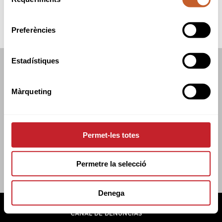
de
consentiment
Preferències
Estadístiques
FEDERACIÓN CATALANA DE GOLF
C/TUSET 32, 8A PLANTA. 08006 BCN
Màrqueting
+34 934 145 262
CATGOLF@CATGOLF.COM
Permet-les totes
Permetre la selecció
Denega
FEDERACIÓN CATALANA DE GOLF ©
2026
AVISO LEGAL
POLÍTICA DE COOKIES
POLÍTICA DE PRIVACIDAD
CANAL DE DENUNCIAS