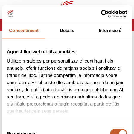
es
ca
HOME
ERROR-404
Consentiment
Detalls
Informació
ERROR 404
Aquest lloc web utilitza cookies
Página no encontrada
Utilitzem galetes per personalitzar el contingut i els
anuncis, oferir funcions de mitjans socials i analitzar el
Lo sentimos pero la página que estas buscando no
trànsit del lloc. També compartim la informació sobre
existe o ha cambiado.
com feu servir el nostre lloc amb els partners de mitjans
socials, de publicitat i d'anàlisis amb qui col·laborem. Al
volver
seu torn, ells la poden combinar amb altres dades que
els hàgiu proporcionat o hagin recopilat a partir de l'ús
que heu fet dels seus serveis.
Selecció
Requeriments