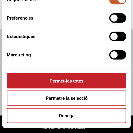
de
consentiment
Preferències
Estadístiques
FEDERACIÓN CATALANA DE GOLF
C/TUSET 32, 8A PLANTA. 08006 BCN
Màrqueting
+34 934 145 262
CATGOLF@CATGOLF.COM
Permet-les totes
Permetre la selecció
Denega
FEDERACIÓN CATALANA DE GOLF ©
2026
AVISO LEGAL
POLÍTICA DE COOKIES
POLÍTICA DE PRIVACIDAD
CANAL DE DENUNCIAS