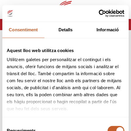
es
ca
HOME
ERROR-404
Consentiment
Detalls
Informació
ERROR 404
Aquest lloc web utilitza cookies
Página no encontrada
Utilitzem galetes per personalitzar el contingut i els
anuncis, oferir funcions de mitjans socials i analitzar el
Lo sentimos pero la página que estas buscando no
trànsit del lloc. També compartim la informació sobre
existe o ha cambiado.
com feu servir el nostre lloc amb els partners de mitjans
socials, de publicitat i d'anàlisis amb qui col·laborem. Al
volver
seu torn, ells la poden combinar amb altres dades que
els hàgiu proporcionat o hagin recopilat a partir de l'ús
que heu fet dels seus serveis.
Selecció
Requeriments