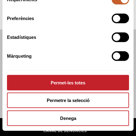
de
consentiment
Preferències
Estadístiques
FEDERACIÓ CATALANA DE GOLF
C/TUSET 32, 8ÈNA PLANTA. 08006 BCN
Màrqueting
+34 934 145 262
CATGOLF@CATGOLF.COM
Permet-les totes
Permetre la selecció
Denega
FEDERACIÓ CATALANA DE GOLF ©
2026
AVÍS LEGAL
POLÍTICA DE COOKIES
POLÍTICA DE PRIVADESA
CANAL DE DENÚNCIES