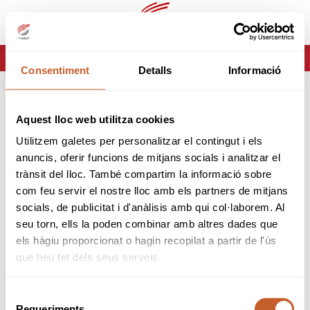
ca
es
HOME
ERROR-404
Consentiment
Detalls
Informació
ERROR 404
Aquest lloc web utilitza cookies
Página no encontrada
Utilitzem galetes per personalitzar el contingut i els
anuncis, oferir funcions de mitjans socials i analitzar el
Lo sentimos pero la página que estas buscando no
trànsit del lloc. També compartim la informació sobre
existe o ha cambiado.
com feu servir el nostre lloc amb els partners de mitjans
socials, de publicitat i d'anàlisis amb qui col·laborem. Al
tornar
seu torn, ells la poden combinar amb altres dades que
els hàgiu proporcionat o hagin recopilat a partir de l'ús
que heu fet dels seus serveis.
Selecció
Requeriments