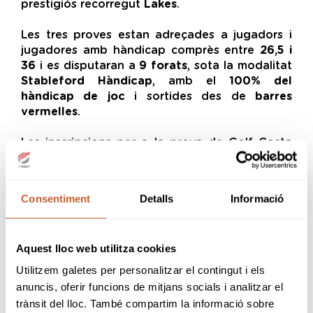
prestigiós recorregut
Lakes
.
Les tres proves estan adreçades a jugadors i
jugadores amb hàndicap comprès entre
26,5 i
36
i es disputaran a
9 forats
, sota la modalitat
Stableford Hàndicap
, amb el
100% del
hàndicap de joc
i sortides des de
barres
vermelles
.
Les inscripcions per a la prova de Golf Costa
Daurada romandran obertes fins al
9 de juliol
.
Per formalitzar la participació cal enviar un
correu electrònic a
Consentiment
Detalls
Informació
reservas@golfcostadaurada.com
, tot
confirmant posteriorment que la inscripció s'ha
registrat correctament. El green fee, de
25
Aquest lloc web utilitza cookies
euros
, s'abonarà el mateix dia de la competició.
Utilitzem galetes per personalitzar el contingut i els
Pel que fa a la prova d'UGOLF Aravell Andorra,
anuncis, oferir funcions de mitjans socials i analitzar el
les inscripcions es podran efectuar fins al
15 de
trànsit del lloc. També compartim la informació sobre
juliol
, mitjançant un correu electrònic a