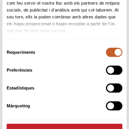
com feu servir el nostre lloc amb els partners de mitjans
secretaria@aravellgolfclub.com
o bé trucant
socials, de publicitat i d'anàlisis amb qui col·laborem. Al
al
973 360 066
.
seu torn, ells la poden combinar amb altres dades que
els hàgiu proporcionat o hagin recopilat a partir de l'ús
Finalment, la prova d'Infinitum es disputarà el
que heu fet dels seus serveis.
26 de juliol
al recorregut
Lakes
. Les inscripcions
estaran disponibles fins al
23 de juliol a les
23.59 h
i s'hauran de formalitzar exclusivament
Selecció
de manera telemàtica.
Requeriments
de
consentiment
Una nova oportunitat per sumar experiència
competitiva, compartir jornada amb altres
Preferències
golfistes i continuar gaudint del Circuit
Nacional de 5a Categoria en tres recorreguts
Estadístiques
de primer nivell.
Reglaments de les proves:
Màrqueting
Golf Costa Daurada
UGOLF Aravell Andorra
INFINITUM