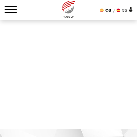
ca
es