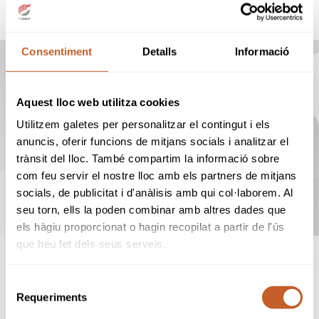
Consentiment
Detalls
Informació
PROPERS TORNEJOS
Aquest lloc web utilitza cookies
22
Utilitzem galetes per personalitzar el contingut i els
anuncis, oferir funcions de mitjans socials i analitzar el
ago
trànsit del lloc. També compartim la informació sobre
com feu servir el nostre lloc amb els partners de mitjans
CIRCUIT NACIONAL 5a
14a
CATEGORIA 2026 (La Roca)
socials, de publicitat i d'anàlisis amb qui col·laborem. Al
seu torn, ells la poden combinar amb altres dades que
els hàgiu proporcionat o hagin recopilat a partir de l'ús
que heu fet dels seus serveis.
VEURE
Selecció
CALENDARI
Requeriments
de
consentiment