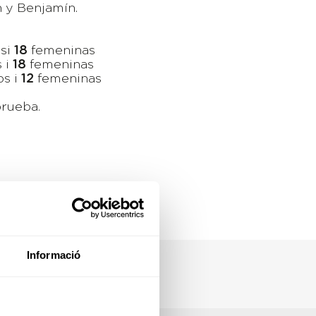
n y Benjamín.
osi
18
femeninas
 i
18
femeninas
os i
12
femeninas
prueba.
Informació