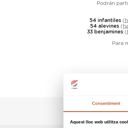
Podrán parti
54 infantiles
(
h
54 alevines
(
h
33 benjamines
(
Para m
Consentiment
Aquest lloc web utilitza coo