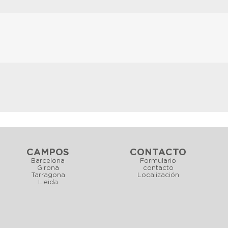
CAMPOS
CONTACTO
Barcelona
Formulario
Girona
contacto
Tarragona
Localización
Lleida