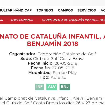
SULTAR HÁNDICAP
TORNEOS
CAMPOS
SERVICIOS
A
OS
CAMPEONATOS
CAMPEONATO DE CATALUÑA INFANTIL, ALE
ATO DE CATALUÑA INFANTIL, 
BENJAMÍN 2018
Organizador:
Federación Catalana de Golf
Sede:
Club de Golf Costa Brava
Fecha inicio:
26-05-2018
Fecha fin:
27-05-2018
Modalidad:
Stroke Play
Tipo:
Abierto
INF
ALV
BNJ
l Campionat de Catalunya Infantil, Aleví i Benjami
 el Club de Golf Costa Brava los dias 26 y 27 de ma