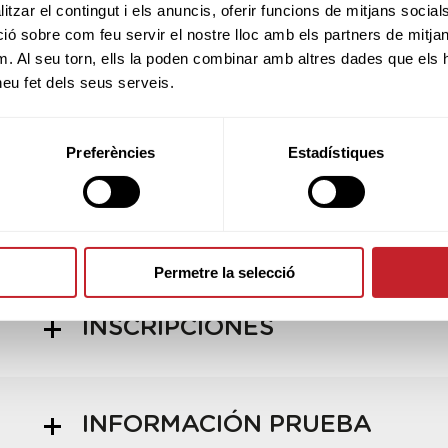
tzar el contingut i els anuncis, oferir funcions de mitjans socials i
RESULTADOS
 sobre com feu servir el nostre lloc amb els partners de mitjans 
m. Al seu torn, ells la poden combinar amb altres dades que els 
 heu fet dels seus serveis.
HORARIO SALIDAS
Preferències
Estadístiques
ADMITIDOS/AS
Permetre la selecció
INSCRIPCIONES
INFORMACIÓN PRUEBA