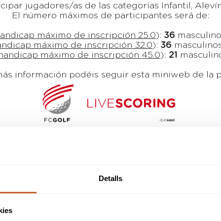
cipar jugadores/as de las categorías Infantil, Aleví
El número máximos de participantes será de:
andicap máximo de inscripción 25.0
):
36
masculin
andicap
máximo de inscripción
32.0
):
36
masculinos
handicap
máximo de inscripción
45.0
):
21
masculin
ás información podéis seguir esta miniweb de la 
Detalls
PREMIOS
kies