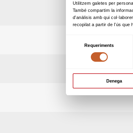
Utilitzem galetes per personali
També compartim la informació
d'anàlisis amb qui col·labore
recopilat a partir de l'ús que
Selecció
Requeriments
de
consentiment
Denega