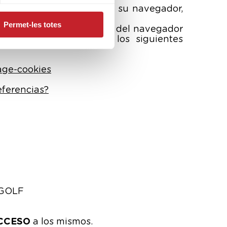
ando la configuración de su navegador,
Permet-les totes
figuración de las opciones del navegador
aciones de cookies en los siguientes
age-cookies
eferencias?
 GOLF
CCESO
a los mismos.