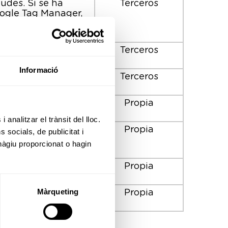
tudes. Si se ha
Terceros
ogle Tag Manager,
tm_
rios.
Terceros
Informació
rios.
Terceros
de cookies.
Propia
 analitzar el trànsit del lloc.
a vez que un usuario
Propia
socials, de publicitat i
hàgiu proporcionat o hagin
rios.
Propia
Màrqueting
Propia