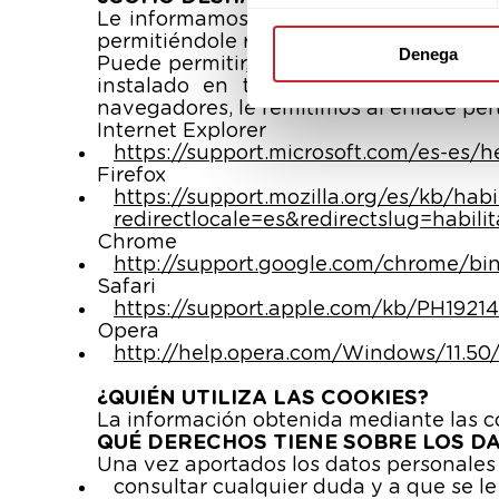
Le informamos que, en cualquier caso,
permitiéndole rechazar la instalación de
Denega
Puede permitir, bloquear o eliminar las
instalado en tu ordenador. Para más
navegadores, le remitimos al enlace per
Internet Explorer
https://support.microsoft.com/es-es/
Firefox
https://support.mozilla.org/es/kb/habi
redirectlocale=es&redirectslug=habilit
Chrome
http://support.google.com/chrome/b
Safari
https://support.apple.com/kb/PH1921
Opera
http://help.opera.com/Windows/11.50/
¿QUIÉN UTILIZA LAS COOKIES?
La información obtenida mediante las
QUÉ DERECHOS TIENE SOBRE LOS 
Una vez aportados los datos personales
consultar cualquier duda y a que se l