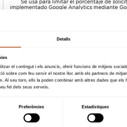
Se usa para limitar el porcentaje de solici
implementado Google Analytics mediante Go
esta cookie se llamará _dc_g
Se usa para distinguir a los usua
Detalls
Se usa para distinguir a los usua
Se usa para dejar de mostrar la alerta 
kies
tzar el contingut i els anuncis, oferir funcions de mitjans socials i
Utilizada para no tener que iniciar sesión cad
 sobre com feu servir el nostre lloc amb els partners de mitjans 
entra en la web.
m. Al seu torn, ells la poden combinar amb altres dades que els 
 heu fet dels seus serveis.
Se usa para distinguir a los usua
Preferències
Estadístiques
o
Seguridad
OOKIES?