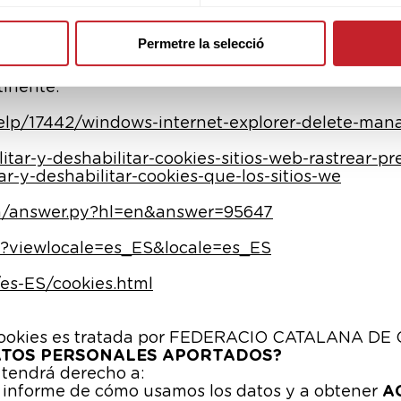
 puede deshabilitar o bloquear las cookies activ
 todas o algunas de las cookies.
Permetre la selecció
 cookies instaladas en su equipo mediante la con
 información sobre cómo ajustar sus configur
tinente:
help/17442/windows-internet-explorer-delete-man
litar-y-deshabilitar-cookies-sitios-web-rastrear-pr
ar-y-deshabilitar-cookies-que-los-sitios-we
in/answer.py?hl=en&answer=95647
4?viewlocale=es_ES&locale=es_ES
es-ES/cookies.html
 cookies es tratada por FEDERACIO CATALANA DE
DATOS PERSONALES APORTADOS?
 tendrá derecho a:
e informe de cómo usamos los datos y a obtener
A