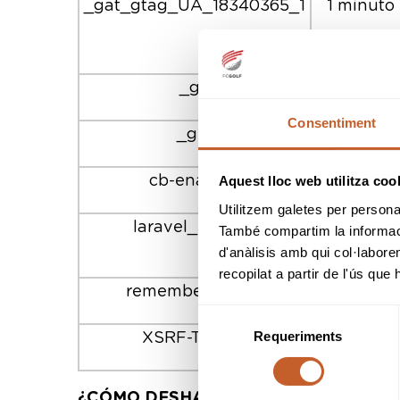
_gat_gtag_UA_18340365_1
1 minuto
_ga
2 años
Consentiment
_gid
24 horas
cb-enabled
1 año
Aquest lloc web utilitza coo
Utilitzem galetes per personali
laravel_session
50 años
També compartim la informació
d'anàlisis amb qui col·labore
recopilat a partir de l'ús que
remember_token
5 años
Selecció
Requeriments
de
XSRF-TOKEN
1 segund
consentiment
¿CÓMO DESHABILITAR Y BLOQUAR C