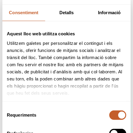
PROCEDIMIENTO PARA DENUNCIAS
FORMULARIO ACTA DISCIPLINARIA
Consentiment
Detalls
Informació
FORMULARIO PARA TESTIMONIOS
Aquest lloc web utilitza cookies
APELACIÓN
Utilitzem galetes per personalitzar el contingut i els
El Comité de Apelación se ocupa de los
anuncis, oferir funcions de mitjans socials i analitzar el
recursos interpuestos contra las resoluciones
trànsit del lloc. També compartim la informació sobre
y acuerdos definitivos, y los resuelve en
com feu servir el nostre lloc amb els partners de mitjans
segunda instancia.
socials, de publicitat i d'anàlisis amb qui col·laborem. Al
seu torn, ells la poden combinar amb altres dades que
els hàgiu proporcionat o hagin recopilat a partir de l'ús
Está formado por:
que heu fet dels seus serveis.
Presidente:
Selecció
Secretario: Sergi Guasch
Requeriments
Vocal: Soledad Desvalls
de
consentiment