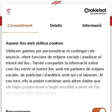
es
ca
HOME
ERROR-404
Consentiment
Detalls
Informació
ERROR 404
Aquest lloc web utilitza cookies
Página no encontrada
Utilitzem galetes per personalitzar el contingut i els
anuncis, oferir funcions de mitjans socials i analitzar el
Lo sentimos pero la página que estas buscando no
trànsit del lloc. També compartim la informació sobre
existe o ha cambiado.
com feu servir el nostre lloc amb els partners de mitjans
socials, de publicitat i d'anàlisis amb qui col·laborem. Al
volver
seu torn, ells la poden combinar amb altres dades que
els hàgiu proporcionat o hagin recopilat a partir de l'ús
que heu fet dels seus serveis.
Selecció
Requeriments