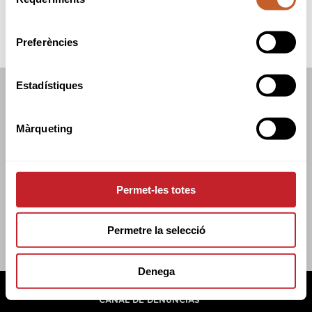
de
consentiment
Preferències
Estadístiques
FEDERACIÓN CATALANA DE GOLF
C/TUSET 32, 8A PLANTA. 08006 BCN
Màrqueting
+34 934 145 262
CATGOLF@CATGOLF.COM
Permet-les totes
Permetre la selecció
Denega
FEDERACIÓN CATALANA DE GOLF ©
2026
AVISO LEGAL
POLÍTICA DE COOKIES
POLÍTICA DE PRIVACIDAD
CANAL DE DENUNCIAS