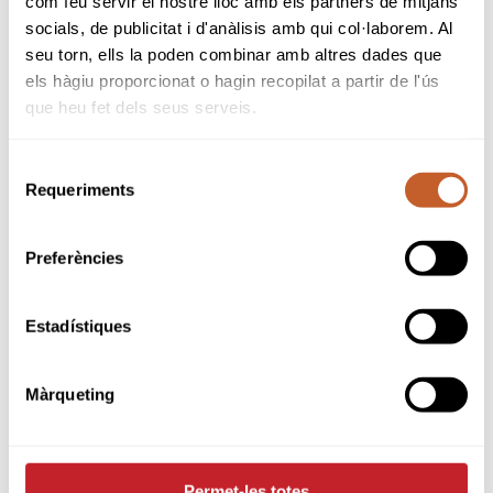
com feu servir el nostre lloc amb els partners de mitjans
Club de Golf Sant Cugat
socials, de publicitat i d'anàlisis amb qui col·laborem. Al
seu torn, ells la poden combinar amb altres dades que
els hàgiu proporcionat o hagin recopilat a partir de l'ús
volver a todas las ofertas
que heu fet dels seus serveis.
Selecció
Requeriments
de
consentiment
¿Quieres estar al día?
Preferències
Subscríbete a nuestra newsletter
Introduce tu e-mail
Estadístiques
Acepto
las condiciones de uso de la inscripción
Màrqueting
a la newsletter de Federación Catala de Golf.
He leído y acepto la Política de Privacidad
Permet-les totes