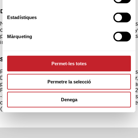
DESTINATARIOS DE SUS DATOS PERSONALES
Estadístiques
No se prevén cesiones de datos salvo en aquellos
casos en que exista una obligación legal. No hay
previsión de transferencias de datos
Màrqueting
internacionales.
SUS DERECHOS
Permet-les totes
Puede revocar el consentimiento y ejercer sus
Derechos a acceder, rectificar, oponerse, limitar,
Permetre la selecció
portar y suprimir los datos, escribiendo a
Federación Catalana de Golf, en Carrer Tuset, 32
-8º Plta. 08006 Barcelona (Barcelona) además
Denega
de acudir a la autoridad de control competente
(AEPD).