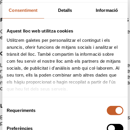
Federación Catalana de Golf
Consentiment
Detalls
Informació
FINALIDAD DEL TRATAMIENTO DE SUS DATOS
Aquest lloc web utilitza cookies
Gestión y envío de la compra online que realice
en Federación Catalana de Golf
Utilitzem galetes per personalitzar el contingut i els
anuncis, oferir funcions de mitjans socials i analitzar el
CONSERVACIÓN DE LOS DATOS
trànsit del lloc. També compartim la informació sobre
com feu servir el nostre lloc amb els partners de mitjans
Los datos se conservan el tiempo estrictamente
socials, de publicitat i d'anàlisis amb qui col·laborem. Al
necesario para la relación y lo que le es exigible
seu torn, ells la poden combinar amb altres dades que
legalmente, siendo destruidos posteriormente
els hàgiu proporcionat o hagin recopilat a partir de l'ús
mediante los procesos seguros de la
organización.
que heu fet dels seus serveis.
Selecció
LEGITIMACIÓN PARA EL TRATAMIENTO
Requeriments
de
Ejecución de la relación contractual entre las
consentiment
partes
Preferències