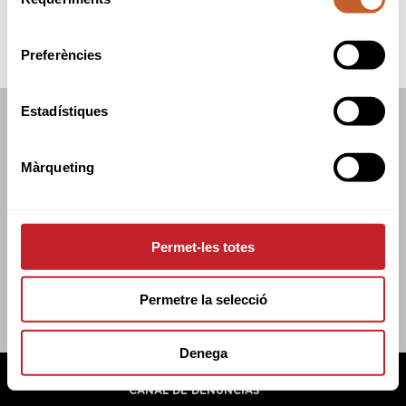
de
consentiment
Preferències
Estadístiques
FEDERACIÓN CATALANA DE GOLF
C/TUSET 32, 8A PLANTA. 08006 BCN
Màrqueting
+34 934 145 262
CATGOLF@CATGOLF.COM
Permet-les totes
Permetre la selecció
Denega
FEDERACIÓN CATALANA DE GOLF ©
2026
AVISO LEGAL
POLÍTICA DE COOKIES
POLÍTICA DE PRIVACIDAD
CANAL DE DENUNCIAS