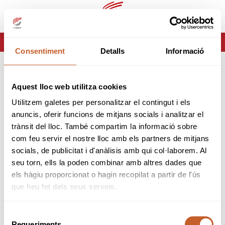
es
ca
HOME
ERROR-404
Consentiment
Detalls
Informació
ERROR 404
Aquest lloc web utilitza cookies
Página no encontrada
Utilitzem galetes per personalitzar el contingut i els
anuncis, oferir funcions de mitjans socials i analitzar el
Lo sentimos pero la página que estas buscando no
trànsit del lloc. També compartim la informació sobre
existe o ha cambiado.
com feu servir el nostre lloc amb els partners de mitjans
socials, de publicitat i d'anàlisis amb qui col·laborem. Al
volver
seu torn, ells la poden combinar amb altres dades que
els hàgiu proporcionat o hagin recopilat a partir de l'ús
que heu fet dels seus serveis.
Selecció
Requeriments