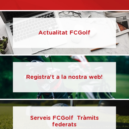
Actualitat FCGolf
Registra't a la nostra web!
Serveis FCGolf Tràmits
federats