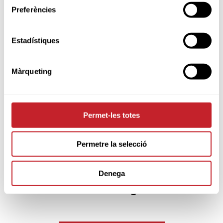
ACTUALITAT
Preferències
10 d'agost 2026
David Puig es manté en el Top10 del
Estadístiques
rànquing del LIV Golf a falta d’una
prova
Màrqueting
09 d'agost 2026
Doble presència catalana al Girl's
Amateur Championship
Permet-les totes
07 d'agost 2026
Alejandro de Castro arriba amb il·lusió
Permetre la selecció
a l'US Amateur de Pennsilvània
Denega
07 d'agost 2026
Bon inici de David Puig a Nova York