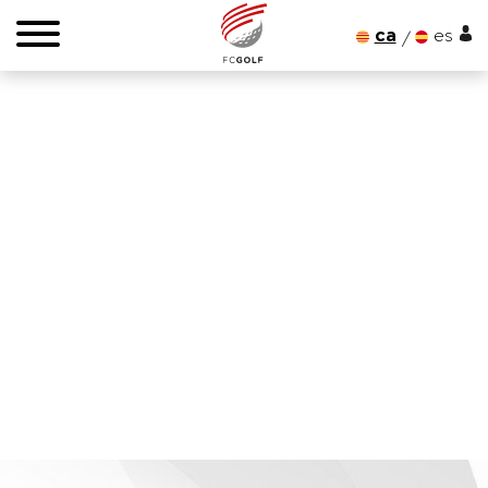
ca
es