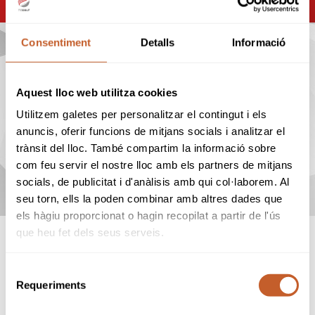
Consentiment
Detalls
Informació
PROPERS TORNEJOS
Aquest lloc web utilitza cookies
22
Utilitzem galetes per personalitzar el contingut i els
anuncis, oferir funcions de mitjans socials i analitzar el
ago
trànsit del lloc. També compartim la informació sobre
CIRCUIT NACIONAL 5a
14a
com feu servir el nostre lloc amb els partners de mitjans
CATEGORIA 2026 (La Roca)
socials, de publicitat i d'anàlisis amb qui col·laborem. Al
seu torn, ells la poden combinar amb altres dades que
els hàgiu proporcionat o hagin recopilat a partir de l'ús
que heu fet dels seus serveis.
VEURE
CALENDARI
Selecció
Requeriments
de
consentiment