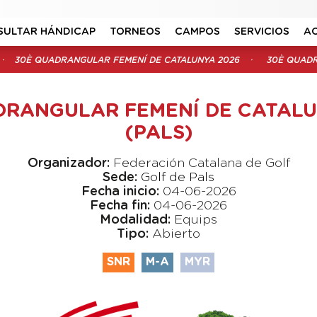
SULTAR HÁNDICAP
TORNEOS
CAMPOS
SERVICIOS
A
30È QUADRANGULAR FEMENÍ DE CATALUNYA 2026
30È QUADR
DRANGULAR FEMENÍ DE CATALU
(PALS)
Organizador:
Federación Catalana de Golf
Sede:
Golf de Pals
Fecha inicio:
04-06-2026
Fecha fin:
04-06-2026
Modalidad:
Equips
Tipo:
Abierto
SNR
M-A
MYR