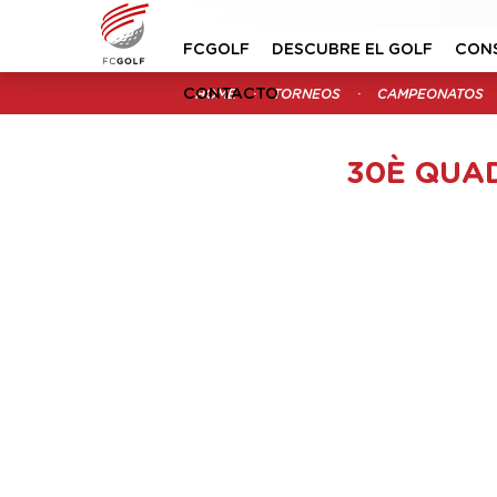
FCGOLF
DESCUBRE EL GOLF
CON
CONTACTO
HOME
TORNEOS
CAMPEONATOS
30È QUA