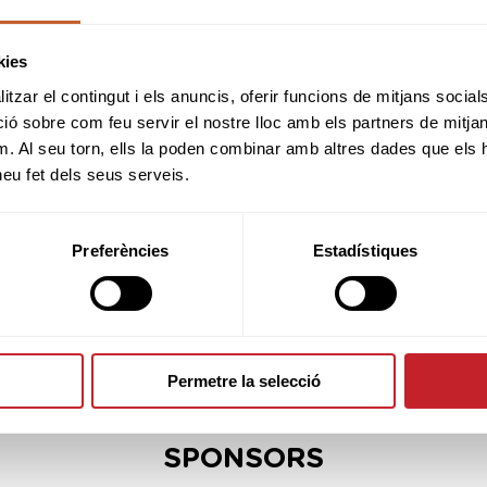
kies
INFORMACIÓN PRUEBA
tzar el contingut i els anuncis, oferir funcions de mitjans socials i
 sobre com feu servir el nostre lloc amb els partners de mitjans 
m. Al seu torn, ells la poden combinar amb altres dades que els 
 heu fet dels seus serveis.
REGLAS LOCALES
Preferències
Estadístiques
TÉRMINOS DE LA
COMPETICIÓN
Permetre la selecció
SPONSORS