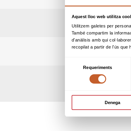
Aquest lloc web utilitza coo
Utilitzem galetes per personali
També compartim la informació
d'anàlisis amb qui col·labore
recopilat a partir de l'ús que
Selecció
Requeriments
de
consentiment
Denega