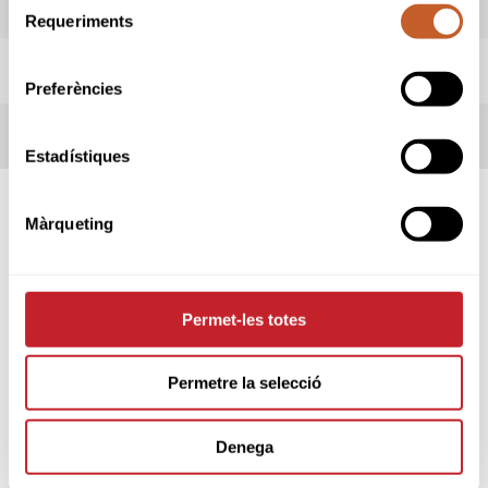
REGLAMENTO
Requeriments
de
consentiment
REGLAS LOCALES
Preferències
PROTOCOLO COVID19
Estadístiques
Màrqueting
SPONSORS
Permet-les totes
Permetre la selecció
Denega