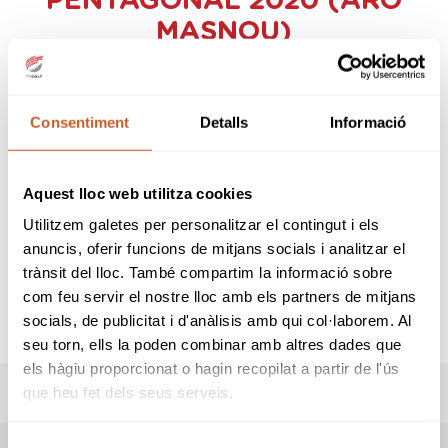
PENTAGONAL 2020 (ARO
MASNOU)
Organizador:
Federación Catalana de
Golf
Sede:
Club Golf d'Aro
Consentiment
Detalls
Informació
Fecha inicio:
16-12-2020
Fecha fin:
18-12-2020
Modalidad:
Fourball
Aquest lloc web utilitza cookies
Tipo:
Abierto
Utilitzem galetes per personalitzar el contingut i els
SNR
anuncis, oferir funcions de mitjans socials i analitzar el
trànsit del lloc. També compartim la informació sobre
com feu servir el nostre lloc amb els partners de mitjans
PRUEBA ANULADA
socials, de publicitat i d'anàlisis amb qui col·laborem. Al
seu torn, ells la poden combinar amb altres dades que
els hàgiu proporcionat o hagin recopilat a partir de l'ús
que heu fet dels seus serveis.
INFORMACIÓN PRUEBA
Selecció