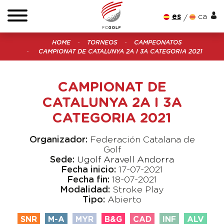
es
ca
HOME
TORNEOS
CAMPEONATOS
CAMPIONAT DE CATALUNYA 2A I 3A CATEGORIA 2021
CAMPIONAT DE
CATALUNYA 2A I 3A
CATEGORIA 2021
Organizador:
Federación Catalana de
Golf
Sede:
Ugolf Aravell Andorra
Fecha inicio:
17-07-2021
Fecha fin:
18-07-2021
Modalidad:
Stroke Play
Tipo:
Abierto
SNR
M-A
MYR
B&G
CAD
INF
ALV