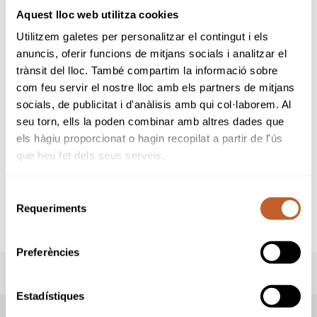
de 2ª y 3ª Categoría 2021.
Aquest lloc web utilitza cookies
Se jugarán a 36 hoyos
Stroke Play Scratch
, 18
Utilitzem galetes per personalitzar el contingut i els
hoyos cada día
anuncis, oferir funcions de mitjans socials i analitzar el
trànsit del lloc. També compartim la informació sobre
Participarán un máximo de
120 jugadores
con
com feu servir el nostre lloc amb els partners de mitjans
los hándicaps de inscripción máximos
siguientes:
socials, de publicitat i d'anàlisis amb qui col·laborem. Al
2ª Categoría:
4,5
a
11,4
seu torn, ells la poden combinar amb altres dades que
3ª Categoría:
11,5
a
18,4
els hàgiu proporcionat o hagin recopilat a partir de l'ús
que heu fet dels seus serveis.
distribuidos de la siguiente forma:
2ª categoría:
45
masculinos,
15
femeninas
3ª categoría:
45
masculinos,
15
femeninas
Selecció
Requeriments
de
Más información y detalles en el reglamento
consentiment
de la prueba.
Preferències
PREMIOS
Estadístiques
RESULTADOS