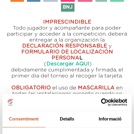
BNJ
IMPRESCINDIBLE
Todo jugador y acompañante para poder
participar y acceder a la competición, deberá
entregar a la organización la
DECLARACIÓN RESPONSABLE
y
FORMULARIO DE LOCALIZACIÓN
PERSONA
L
(
Descargar AQUI
)
debidamente cumplimentada y firmada, el
primer día del torneo al recoger la tarjeta.
OBLIGATORIO
el uso de
MASCARILLA
en
todas las instalaciones excepto cuando se
realice la práctica deportiva.
El fin de semana del 17 y 18 de julio, se
Consentiment
Detalls
Informació
celebrará en las instalaciones del Aravell Golf
& Country Club el Campeonato de Catalunya