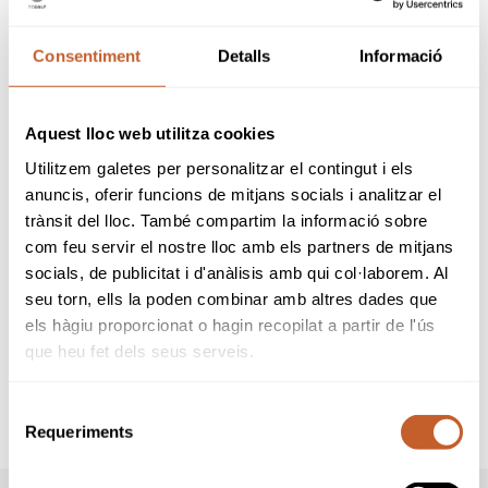
distribuidos de la siguiente forma:
Consentiment
Detalls
Informació
54
Infantiles (
36
masculinos,
18
femeninas)
54
Alevines (
36
masculinos,
18
femeninas)
33
Benjamines (
21
masculinos,
12
femeninas)
Aquest lloc web utilitza cookies
Más información y detalles en el reglamento
de la prueba.
Utilitzem galetes per personalitzar el contingut i els
anuncis, oferir funcions de mitjans socials i analitzar el
trànsit del lloc. També compartim la informació sobre
com feu servir el nostre lloc amb els partners de mitjans
socials, de publicitat i d'anàlisis amb qui col·laborem. Al
seu torn, ells la poden combinar amb altres dades que
els hàgiu proporcionat o hagin recopilat a partir de l'ús
que heu fet dels seus serveis.
Selecció
Requeriments
de
consentiment