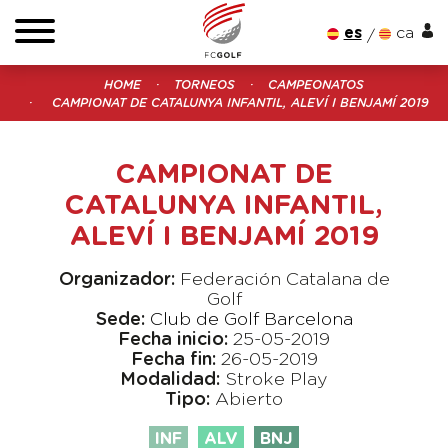
es
ca
HOME
TORNEOS
CAMPEONATOS
CAMPIONAT DE CATALUNYA INFANTIL, ALEVÍ I BENJAMÍ 2019
CAMPIONAT DE
CATALUNYA INFANTIL,
ALEVÍ I BENJAMÍ 2019
Organizador:
Federación Catalana de
Golf
Sede:
Club de Golf Barcelona
Fecha inicio:
25-05-2019
Fecha fin:
26-05-2019
Modalidad:
Stroke Play
Tipo:
Abierto
INF
ALV
BNJ