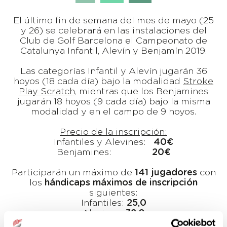
El último fin de semana del mes de mayo (25
y 26) se celebrará en las instalaciones del
Club de Golf Barcelona el Campeonato de
Catalunya Infantil, Alevín y Benjamín 2019.
Las categorías Infantil y Alevín jugarán 36
hoyos (18 cada día) bajo la modalidad
Stroke
Play Scratch,
mientras que los Benjamines
jugarán 18 hoyos (9 cada día) bajo la misma
modalidad y en el campo de 9 hoyos.
Precio de la inscripción:
Infantiles y Alevines:
40€
Benjamines:
20€
Participarán un máximo de
141 jugadores
con
los
hándicaps máximos de inscripción
siguientes:
Infantiles:
25,0
Alevines:
32,0
Benjamines:
48,0