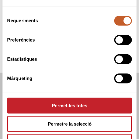
Organizador:
Federación Catalana de
Golf
Selecció
Sede:
Golf Taradell
Requeriments
de
Fecha inicio:
29-03-2025
consentiment
Fecha fin:
29-03-2025
Modalidad:
Stableford
Preferències
Tipo:
Abierto
SNR
M-A
B&G
CAD
INF
BNJ
Estadístiques
Màrqueting
FEDERACIÓN CATALANA DE GOLF
C/TUSET 32, 8A PLANTA. 08006 BCN
+34 934 145 262
Permet-les totes
CATGOLF@CATGOLF.COM
Permetre la selecció