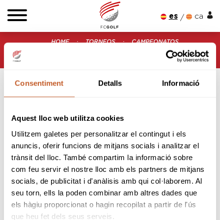
es
ca
HOME
TORNEOS
CAMPEONATOS
CIRCUIT NACIONAL 5A CATEGORIA 2025
CIRCUIT NACIONAL 5A CATEGORIA 2025 (TARADELL)
Consentiment
Detalls
Informació
Aquest lloc web utilitza cookies
Utilitzem galetes per personalitzar el contingut i els
anuncis, oferir funcions de mitjans socials i analitzar el
CIRCUIT NACIONAL 5a CATEGORIA 2025
trànsit del lloc. També compartim la informació sobre
com feu servir el nostre lloc amb els partners de mitjans
CIRCUIT NACIONAL 5A
socials, de publicitat i d'anàlisis amb qui col·laborem. Al
CATEGORIA 2025
seu torn, ells la poden combinar amb altres dades que
(TARADELL)
els hàgiu proporcionat o hagin recopilat a partir de l'ús
que heu fet dels seus serveis.