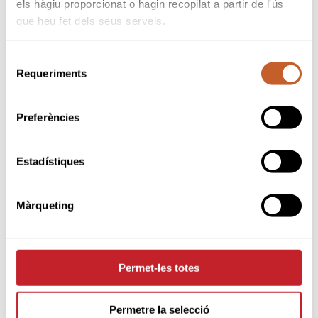
els hàgiu proporcionat o hagin recopilat a partir de l'ús
SPONSORS
que heu fet dels seus serveis.
Selecció
Requeriments
de
consentiment
Preferències
Estadístiques
Màrqueting
Permet-les totes
PARTNERS
Permetre la selecció