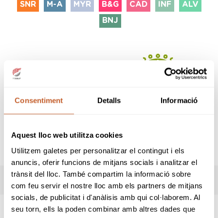
SNR
M-A
MYR
B&G
CAD
INF
ALV
BNJ
Consentiment
Detalls
Informació
Aquest lloc web utilitza cookies
Utilitzem galetes per personalitzar el contingut i els
anuncis, oferir funcions de mitjans socials i analitzar el
trànsit del lloc. També compartim la informació sobre
RESULTADOS
com feu servir el nostre lloc amb els partners de mitjans
socials, de publicitat i d'anàlisis amb qui col·laborem. Al
seu torn, ells la poden combinar amb altres dades que