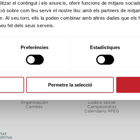
tzar el contingut i els anuncis, oferir funcions de mitjans socials i
 sobre com feu servir el nostre lloc amb els partners de mitjans 
m. Al seu torn, ells la poden combinar amb altres dades que els 
 heu fet dels seus serveis.
Preferències
Estadístiques
Permetre la selecció
FCGOLF
TORNEOS
LF
Sobre nosotros
Calendario FCGolf
Organización
Lúdico social
Comités
Campeonatos
Calendario RFEG