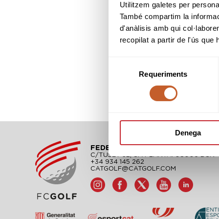
Utilitzem galetes per personali
També compartim la informació
d'anàlisis amb qui col·labore
recopilat a partir de l'ús que
Selecció
Requeriments
de
consentiment
Denega
FEDERACIÓN CATALANA DE GO
C/TUSET 32, 8A PLANTA. 08006 BCN
+34 934 145 262
CATGOLF@CATGOLF.COM