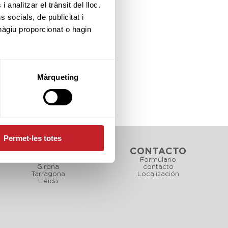
 analitzar el trànsit del lloc.
socials, de publicitat i
hàgiu proporcionat o hagin
Màrqueting
Permet-les totes
CAMPOS
CONTACTO
Barcelona
Formulario
Girona
contacto
Tarragona
Localización
Lleida