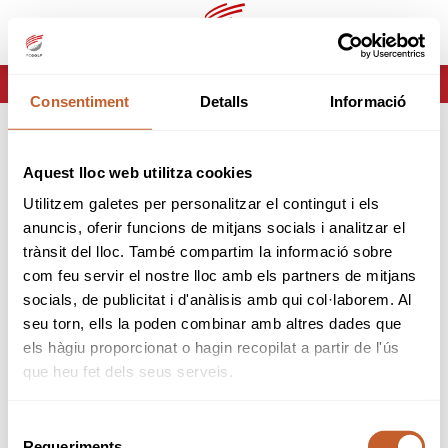
es
ca
HOME
ERROR-404
Consentiment
Detalls
Informació
ERROR 404
Aquest lloc web utilitza cookies
Página no encontrada
Utilitzem galetes per personalitzar el contingut i els
anuncis, oferir funcions de mitjans socials i analitzar el
Lo sentimos pero la página que estas buscando no
trànsit del lloc. També compartim la informació sobre
existe o ha cambiado.
com feu servir el nostre lloc amb els partners de mitjans
socials, de publicitat i d'anàlisis amb qui col·laborem. Al
volver
seu torn, ells la poden combinar amb altres dades que
els hàgiu proporcionat o hagin recopilat a partir de l'ús
que heu fet dels seus serveis.
Selecció
Requeriments