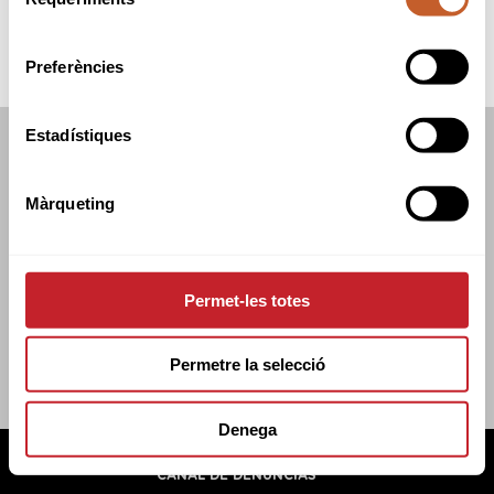
de
consentiment
Preferències
Estadístiques
FEDERACIÓN CATALANA DE GOLF
C/TUSET 32, 8A PLANTA. 08006 BCN
Màrqueting
+34 934 145 262
CATGOLF@CATGOLF.COM
Permet-les totes
Permetre la selecció
Denega
FEDERACIÓN CATALANA DE GOLF ©
2026
AVISO LEGAL
POLÍTICA DE COOKIES
POLÍTICA DE PRIVACIDAD
CANAL DE DENUNCIAS