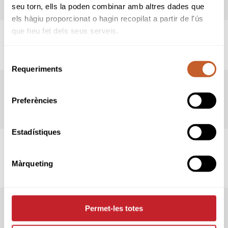
seu torn, ells la poden combinar amb altres dades que
els hàgiu proporcionat o hagin recopilat a partir de l'ús
27/2023
que heu fet dels seus serveis.
Actualización Tarjetas Verdes y Azules 2023 (julio)
Selecció
Requeriments
de
26/2023
consentiment
CAMPIONAT DE CATALUNYA MATXPLAY SUB-16
Preferències
2023
Estadístiques
25/2023
CAMPIONAT DE CATALUNYA INTERCLUBS MID-
AMATEUR 2023
Màrqueting
24/2023
Permet-les totes
11a LLIGA COMITÈJUVENIL 2023