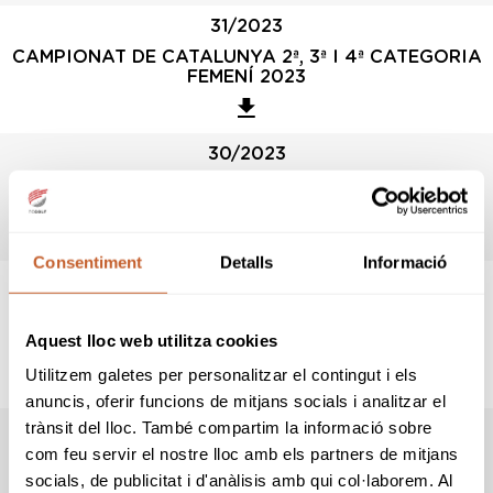
31/2023
CAMPIONAT DE CATALUNYA 2ª, 3ª I 4ª CATEGORIA
FEMENÍ 2023
30/2023
Actualización de Tarjetas Verdes y Azules 2023
(septiembre)
Consentiment
Detalls
Informació
29/2023
COPA CATALUNYA 5ª CATEGORIA 2023 - FINAL
AUTONÓMICA CIRCUITO NACIONAL 5ª
Aquest lloc web utilitza cookies
CATEGORÍA
Utilitzem galetes per personalitzar el contingut i els
anuncis, oferir funcions de mitjans socials i analitzar el
trànsit del lloc. També compartim la informació sobre
28/2023
com feu servir el nostre lloc amb els partners de mitjans
CAMPIONAT DE CATALUNYA BOYS, GIRLS I
socials, de publicitat i d'anàlisis amb qui col·laborem. Al
CADETS 2023 (WAGR)