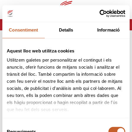
es
ca
HOME
ERROR-404
Consentiment
Detalls
Informació
ERROR 404
Aquest lloc web utilitza cookies
Página no encontrada
Utilitzem galetes per personalitzar el contingut i els
anuncis, oferir funcions de mitjans socials i analitzar el
Lo sentimos pero la página que estas buscando no
trànsit del lloc. També compartim la informació sobre
existe o ha cambiado.
com feu servir el nostre lloc amb els partners de mitjans
socials, de publicitat i d'anàlisis amb qui col·laborem. Al
volver
seu torn, ells la poden combinar amb altres dades que
els hàgiu proporcionat o hagin recopilat a partir de l'ús
que heu fet dels seus serveis.
Selecció
Requeriments