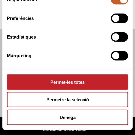
de
consentiment
Preferències
Estadístiques
FEDERACIÓN CATALANA DE GOLF
C/TUSET 32, 8A PLANTA. 08006 BCN
Màrqueting
+34 934 145 262
CATGOLF@CATGOLF.COM
Permet-les totes
Permetre la selecció
Denega
FEDERACIÓN CATALANA DE GOLF ©
2026
AVISO LEGAL
POLÍTICA DE COOKIES
POLÍTICA DE PRIVACIDAD
CANAL DE DENUNCIAS