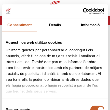
es
ca
HOME
ERROR-404
Consentiment
Detalls
Informació
ERROR 404
Aquest lloc web utilitza cookies
Página no encontrada
Utilitzem galetes per personalitzar el contingut i els
anuncis, oferir funcions de mitjans socials i analitzar el
Lo sentimos pero la página que estas buscando no
trànsit del lloc. També compartim la informació sobre
existe o ha cambiado.
com feu servir el nostre lloc amb els partners de mitjans
socials, de publicitat i d'anàlisis amb qui col·laborem. Al
volver
seu torn, ells la poden combinar amb altres dades que
els hàgiu proporcionat o hagin recopilat a partir de l'ús
que heu fet dels seus serveis.
Selecció
Requeriments