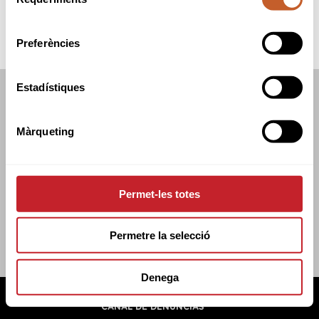
de
consentiment
Preferències
Estadístiques
FEDERACIÓN CATALANA DE GOLF
C/TUSET 32, 8A PLANTA. 08006 BCN
Màrqueting
+34 934 145 262
CATGOLF@CATGOLF.COM
Permet-les totes
Permetre la selecció
Denega
FEDERACIÓN CATALANA DE GOLF ©
2026
AVISO LEGAL
POLÍTICA DE COOKIES
POLÍTICA DE PRIVACIDAD
CANAL DE DENUNCIAS