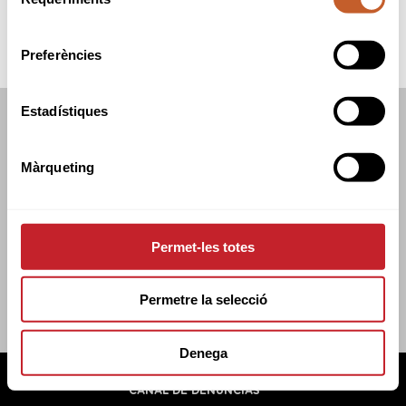
de
consentiment
Preferències
Estadístiques
FEDERACIÓN CATALANA DE GOLF
C/TUSET 32, 8A PLANTA. 08006 BCN
Màrqueting
+34 934 145 262
CATGOLF@CATGOLF.COM
Permet-les totes
Permetre la selecció
Denega
FEDERACIÓN CATALANA DE GOLF ©
2026
AVISO LEGAL
POLÍTICA DE COOKIES
POLÍTICA DE PRIVACIDAD
CANAL DE DENUNCIAS