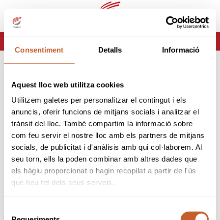
es
ca
HOME
ERROR-404
Consentiment
Detalls
Informació
ERROR 404
Aquest lloc web utilitza cookies
Página no encontrada
Utilitzem galetes per personalitzar el contingut i els
anuncis, oferir funcions de mitjans socials i analitzar el
Lo sentimos pero la página que estas buscando no
trànsit del lloc. També compartim la informació sobre
existe o ha cambiado.
com feu servir el nostre lloc amb els partners de mitjans
socials, de publicitat i d'anàlisis amb qui col·laborem. Al
volver
seu torn, ells la poden combinar amb altres dades que
els hàgiu proporcionat o hagin recopilat a partir de l'ús
que heu fet dels seus serveis.
Selecció
Requeriments