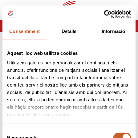
es
ca
HOME
ERROR-404
Consentiment
Detalls
Informació
ERROR 404
Aquest lloc web utilitza cookies
Página no encontrada
Utilitzem galetes per personalitzar el contingut i els
anuncis, oferir funcions de mitjans socials i analitzar el
Lo sentimos pero la página que estas buscando no
trànsit del lloc. També compartim la informació sobre
existe o ha cambiado.
com feu servir el nostre lloc amb els partners de mitjans
socials, de publicitat i d'anàlisis amb qui col·laborem. Al
volver
seu torn, ells la poden combinar amb altres dades que
els hàgiu proporcionat o hagin recopilat a partir de l'ús
que heu fet dels seus serveis.
Selecció
Requeriments