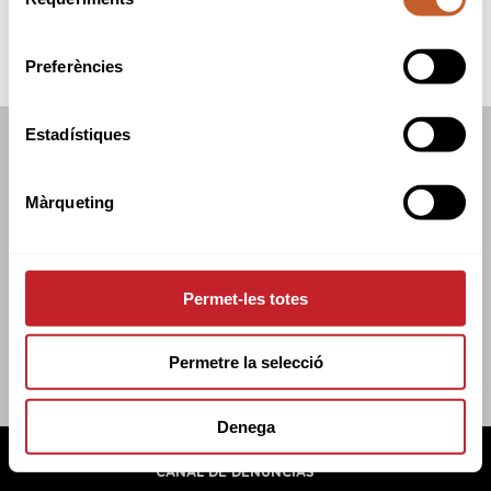
de
consentiment
Preferències
Estadístiques
FEDERACIÓN CATALANA DE GOLF
C/TUSET 32, 8A PLANTA. 08006 BCN
Màrqueting
+34 934 145 262
CATGOLF@CATGOLF.COM
Permet-les totes
Permetre la selecció
Denega
FEDERACIÓN CATALANA DE GOLF ©
2026
AVISO LEGAL
POLÍTICA DE COOKIES
POLÍTICA DE PRIVACIDAD
CANAL DE DENUNCIAS