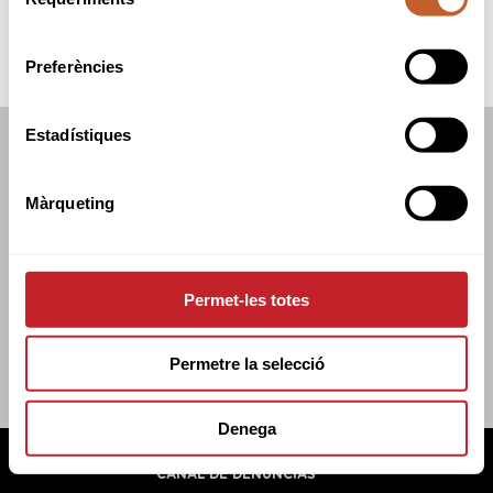
de
consentiment
Preferències
Estadístiques
FEDERACIÓN CATALANA DE GOLF
C/TUSET 32, 8A PLANTA. 08006 BCN
Màrqueting
+34 934 145 262
CATGOLF@CATGOLF.COM
Permet-les totes
Permetre la selecció
Denega
FEDERACIÓN CATALANA DE GOLF ©
2026
AVISO LEGAL
POLÍTICA DE COOKIES
POLÍTICA DE PRIVACIDAD
CANAL DE DENUNCIAS