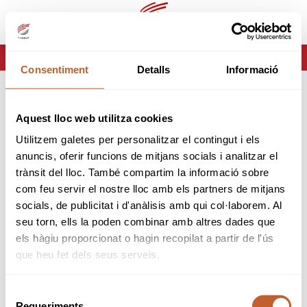
es
ca
HOME
ERROR-404
Consentiment
Detalls
Informació
ERROR 404
Aquest lloc web utilitza cookies
Página no encontrada
Utilitzem galetes per personalitzar el contingut i els
anuncis, oferir funcions de mitjans socials i analitzar el
Lo sentimos pero la página que estas buscando no
trànsit del lloc. També compartim la informació sobre
existe o ha cambiado.
com feu servir el nostre lloc amb els partners de mitjans
socials, de publicitat i d'anàlisis amb qui col·laborem. Al
volver
seu torn, ells la poden combinar amb altres dades que
els hàgiu proporcionat o hagin recopilat a partir de l'ús
que heu fet dels seus serveis.
Selecció
Requeriments