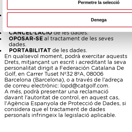
Permetre la selecció
informi de com fem servir les dades i a
obtenir
ACCÉS
a les mateixes.
que es
RECTIFIQUI
o esborri la seva
Denega
informació o a imposar
LIMITACIONS
en el
tractament de la mateixa.
CANCEL·LACIÓ
de les dades.
OPOSAR-SE
al tractament de les seves
dades.
PORTABILITAT
de les dades.
En qualsevol moment, podrà exercitar aquests
Drets, mitjançant un escrit i acreditant la seva
personalitat dirigit a Federación Catalana De
Golf, en Carrer Tuset Nº32 8ºA, 08006
Barcelona (Barcelona), o a través de l'adreça
de correu electrònic: lopd@catgolf.com.
A més, podrà presentar una reclamació
davant l'autoritat de control, en aquest cas,
l'Agència Espanyola de Protecció de Dades, si
considera que el tractament de dades
personals infringeix la legislació aplicable.