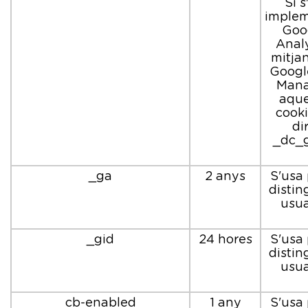
Si s
implem
Goo
Analy
mitja
Googl
Mana
aque
cooki
di
_dc_
_ga
2 anys
S'usa 
disting
usua
_gid
24 hores
S'usa 
disting
usua
cb-enabled
1 any
S'usa 