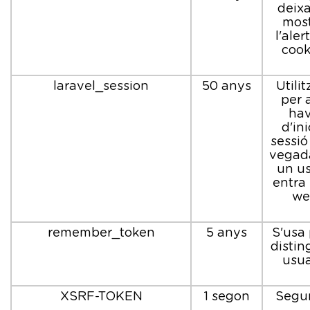
deixa
most
l'aler
cook
laravel_session
50 anys
Utili
per 
hav
d'ini
sessió
vegad
un us
entra 
we
remember_token
5 anys
S'usa 
disting
usua
XSRF-TOKEN
1 segon
Segur