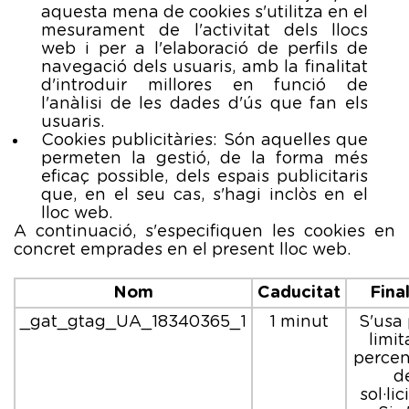
aquesta mena de cookies s'utilitza en el
mesurament de l'activitat dels llocs
web i per a l'elaboració de perfils de
navegació dels usuaris, amb la finalitat
d'introduir millores en funció de
l'anàlisi de les dades d'ús que fan els
usuaris.
Cookies publicitàries: Són aquelles que
permeten la gestió, de la forma més
eficaç possible, dels espais publicitaris
que, en el seu cas, s'hagi inclòs en el
lloc web.
A continuació, s'especifiquen les cookies en
concret emprades en el present lloc web.
Nom
Caducitat
Final
_gat_gtag_UA_18340365_1
1 minut
S'usa 
limit
percen
d
sol·lic