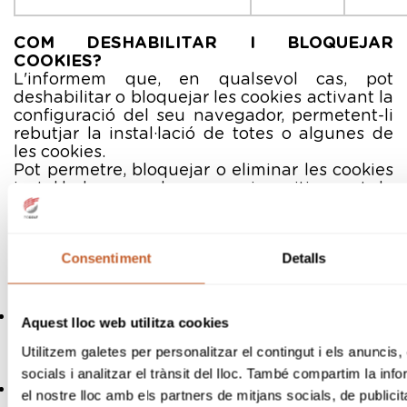
COM DESHABILITAR I BLOQUEJAR
COOKIES?
L'informem que, en qualsevol cas, pot
deshabilitar o bloquejar les cookies activant la
configuració del seu navegador, permetent-li
rebutjar la instal·lació de totes o algunes de
les cookies.
Pot permetre, bloquejar o eliminar les cookies
instal·lades en el seu equip mitjançant la
configuració de les opcions del navegador
instal·lat en el teu ordinador. Per a més
informació sobre com ajustar les seves
Consentiment
Detalls
configuracions de cookies en els següents
navegadors, li remetem a l'enllaç pertinent:
Internet Explorer
https://support.microsoft.com/es-
Aquest lloc web utilitza cookies
es/help/17442/windows-internet-explorer-
Utilitzem galetes per personalitzar el contingut i els anuncis,
delete-manage-cookies
Firefox
socials i analitzar el trànsit del lloc. També compartim la in
https://support.mozilla.org/es/kb/habilitar-
el nostre lloc amb els partners de mitjans socials, de publicit