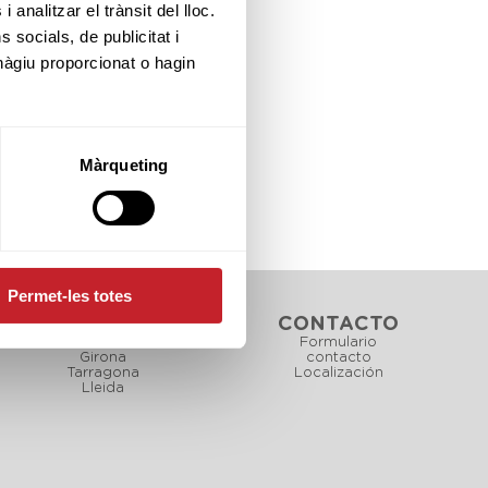
 analitzar el trànsit del lloc.
socials, de publicitat i
hàgiu proporcionat o hagin
Màrqueting
Permet-les totes
CAMPOS
CONTACTO
Barcelona
Formulario
Girona
contacto
Tarragona
Localización
Lleida