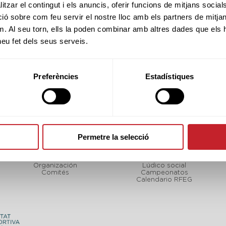
tzar el contingut i els anuncis, oferir funcions de mitjans socials i
 sobre com feu servir el nostre lloc amb els partners de mitjans 
m. Al seu torn, ells la poden combinar amb altres dades que els 
 heu fet dels seus serveis.
Preferències
Estadístiques
Permetre la selecció
FCGOLF
TORNEOS
LF
Sobre nosotros
Calendario FCGolf
Organización
Lúdico social
Comités
Campeonatos
Calendario RFEG