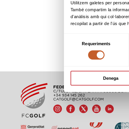
Utilitzem galetes per personali
També compartim la informació
d'anàlisis amb qui col·labore
recopilat a partir de l'ús que
Selecció
Requeriments
de
consentiment
Denega
FEDERACIÓN CATALANA DE GO
C/TUSET 32, 8A PLANTA. 08006 BCN
+34 934 145 262
CATGOLF@CATGOLF.COM