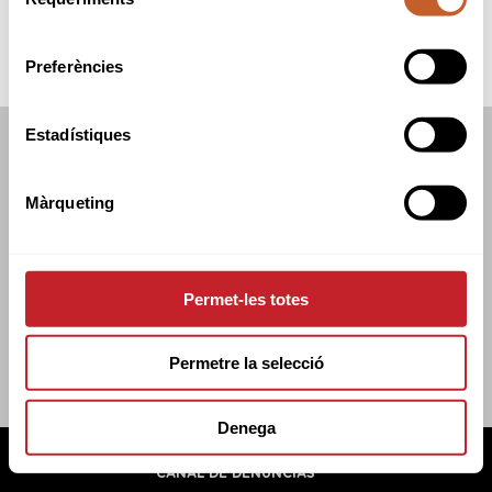
de
consentiment
Preferències
Estadístiques
FEDERACIÓN CATALANA DE GOLF
C/TUSET 32, 8A PLANTA. 08006 BCN
Màrqueting
+34 934 145 262
CATGOLF@CATGOLF.COM
Permet-les totes
Permetre la selecció
Denega
FEDERACIÓN CATALANA DE GOLF ©
2026
AVISO LEGAL
POLÍTICA DE COOKIES
POLÍTICA DE PRIVACIDAD
CANAL DE DENUNCIAS