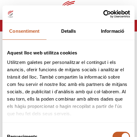
es
ca
HOME
ERROR-404
Consentiment
Detalls
Informació
ERROR 404
Aquest lloc web utilitza cookies
Página no encontrada
Utilitzem galetes per personalitzar el contingut i els
anuncis, oferir funcions de mitjans socials i analitzar el
Lo sentimos pero la página que estas buscando no
trànsit del lloc. També compartim la informació sobre
existe o ha cambiado.
com feu servir el nostre lloc amb els partners de mitjans
socials, de publicitat i d'anàlisis amb qui col·laborem. Al
volver
seu torn, ells la poden combinar amb altres dades que
els hàgiu proporcionat o hagin recopilat a partir de l'ús
que heu fet dels seus serveis.
Selecció
Requeriments