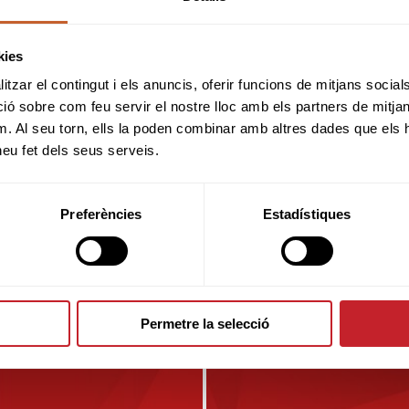
kies
JUGAR EN GOLF DE PALS
tzar el contingut i els anuncis, oferir funcions de mitjans socials i
 sobre com feu servir el nostre lloc amb els partners de mitjans 
m. Al seu torn, ells la poden combinar amb altres dades que els 
Packs federados catalanes
 heu fet dels seus serveis.
ver oferta
Preferències
Estadístiques
Permetre la selecció
OTROS CAMPOS