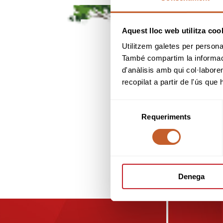
Aquest lloc web utilitza coo
Utilitzem galetes per personali
També compartim la informació
d'anàlisis amb qui col·labore
recopilat a partir de l'ús que
Selecció
Requeriments
de
consentiment
Denega