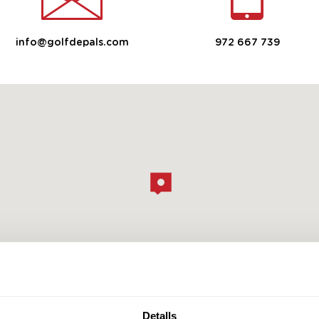
info@golfdepals.com
972 667 739
Detalls