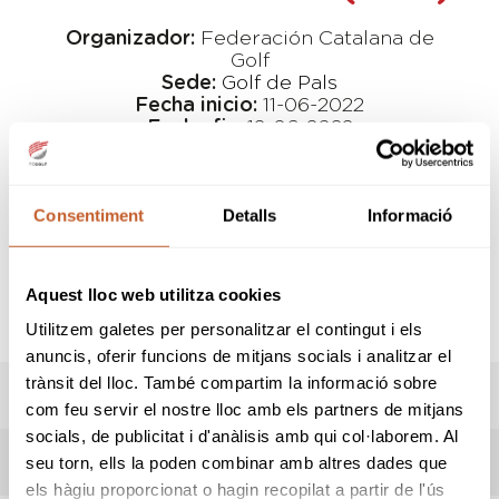
Organizador:
Federación Catalana de
Golf
Sede:
Golf de Pals
Fecha inicio:
11-06-2022
Fecha fin:
12-06-2022
Modalidad:
Equips
Tipo:
Abierto
Consentiment
Detalls
Informació
NOTA IMPORTANTE:
El domingo
, una vez finalizada la comida,
habrá el
reparto de premios
de esta edición,
Aquest lloc web utilitza cookies
y además un
sorteo entre todos los
participantes
del Hexagonal.
Utilitzem galetes per personalitzar el contingut i els
anuncis, oferir funcions de mitjans socials i analitzar el
trànsit del lloc. També compartim la informació sobre
RESULTADOS
com feu servir el nostre lloc amb els partners de mitjans
socials, de publicitat i d'anàlisis amb qui col·laborem. Al
LIVESCORING
seu torn, ells la poden combinar amb altres dades que
els hàgiu proporcionat o hagin recopilat a partir de l'ús