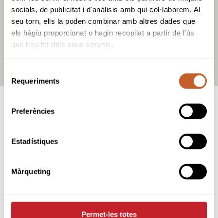
socials, de publicitat i d'anàlisis amb qui col·laborem. Al
seu torn, ells la poden combinar amb altres dades que
els hàgiu proporcionat o hagin recopilat a partir de l'ús
que heu fet dels seus serveis.
Selecció
Requeriments
de
consentiment
OTROS CAMPOS
Preferències
Estadístiques
CAMPOS Y CLUBS EN
BARCELONA
Màrqueting
Permet-les totes