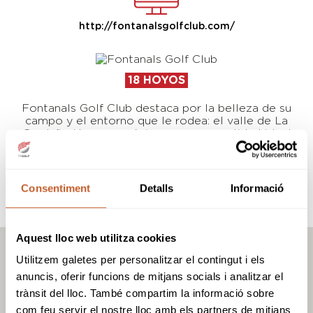
http://fontanalsgolfclub.com/
18 HOYOS
Fontanals Golf Club destaca por la belleza de su
campo y el entorno que le rodea: el valle de La
Cerdaña. Un campo único con personalidad ideal
para disfrutar del golf en medio de la naturaleza.
La casa club y terraza ofrecen unas vistas mágicas.
Consentiment
Detalls
Informació
visita la web
Aquest lloc web utilitza cookies
Utilitzem galetes per personalitzar el contingut i els
anuncis, oferir funcions de mitjans socials i analitzar el
trànsit del lloc. També compartim la informació sobre
com feu servir el nostre lloc amb els partners de mitjans